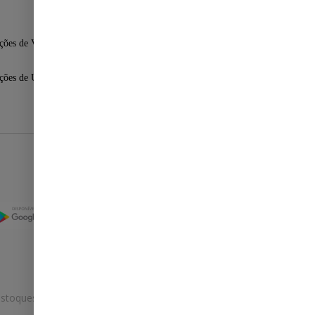
ções de Venda
ções de Uso
Selos
stoques.