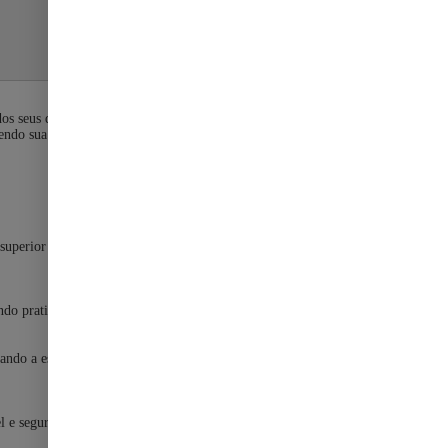
s seus dispositivos. Com certificação Qi2 e compatibilidade com
ndo sua rotina mais organizada e eficiente.
 superior em comparação aos carregadores convencionais de
o praticidade e eficiência no dia a dia.
do a estabilidade e a eficiência da transmissão de
 e seguro para seus dispositivos.