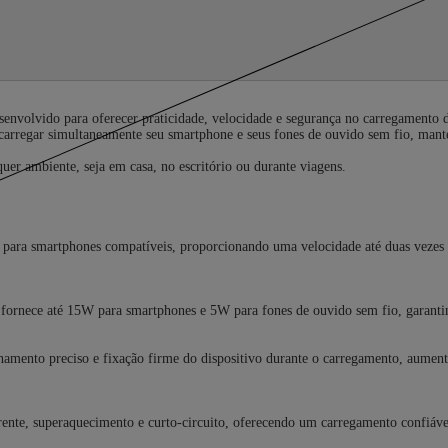
olvido para oferecer praticidade, velocidade e segurança no carregamento do
carregar simultaneamente seu smartphone e seus fones de ouvido sem fio, mante
r ambiente, seja em casa, no escritório ou durante viagens.
 para smartphones compatíveis, proporcionando uma velocidade até duas vezes
fornece até 15W para smartphones e 5W para fones de ouvido sem fio, garantind
amento preciso e fixação firme do dispositivo durante o carregamento, aumentan
ente, superaquecimento e curto-circuito, oferecendo um carregamento confiável