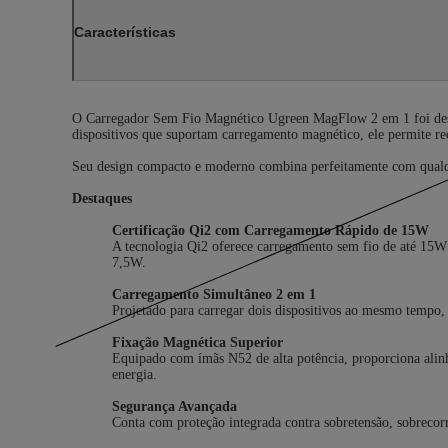
Características
O Carregador Sem Fio Magnético Ugreen MagFlow 2 em 1 foi desenv
dispositivos que suportam carregamento magnético, ele permite re
Seu design compacto e moderno combina perfeitamente com qualque
Destaques
Certificação Qi2 com Carregamento Rápido de 15W
A tecnologia Qi2 oferece carregamento sem fio de até 15W
7,5W.
Carregamento Simultâneo 2 em 1
Projetado para carregar dois dispositivos ao mesmo tempo, 
Fixação Magnética Superior
Equipado com ímãs N52 de alta potência, proporciona alinh
energia.
Segurança Avançada
Conta com proteção integrada contra sobretensão, sobrecorr