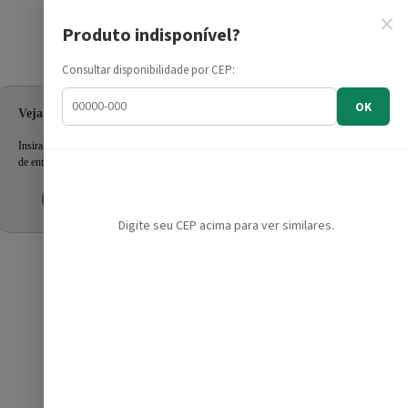
×
Produto indisponível?
Informe seu CEP
Consultar disponibilidade por CEP:
OK
Veja as ofertas para seu endereço!
Insira seu CEP e confira a disponibilidade dos produtos e prazo
de entrega.
Inserir CEP
Mais tarde
Digite seu CEP acima para ver similares.