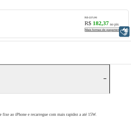
R$ 227,96
R$
182,37
no pix
Mais formas de pagamento
Libras
e fixe ao iPhone e recarregue com mais rapidez a até 15W.