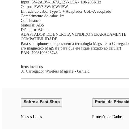
Input: 5V-2A,9V-1.67A,12V-1.5A / 110-205KHz
Output: 5W/7.5W/10W/15W
Entrada do cabo: Type C + Adaptador USB-A acoplado
Comprimento do cabo: 1m
Cor: Branco
Material: ABS
Diâmetro: 64mm
ADAPTADOR DE ENERGIA VENDIDO SEPARADAMENTE
COMPATIBILIDADE
Para smartphones que possuem a tecnologia Magsafe, o Carregador 
aro magnético MagSafe para que ele fique afixado ao celular!
EAN: 7908100326743
Itens inclusos:
01 Carregador Wireless Magsafe - Gshield
Sobre a Fast Shop
Portal de Privaci
Nossas Lojas
Proteção de Dados