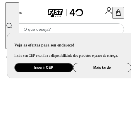
Fechar
Menu
Informe seu CEP
Veja as ofertas para seu endereço!
Insira seu CEP e confira a disponibilidade dos produtos e prazo de entrega.
Home
/
Bebê
/
Passeio
/
Carrinho de Passeio
/
Carrinho de Bebê com Bebê Conforto 2 em 1 Youturn Maxi Baby
Inserir CEP
Mais tarde