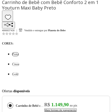
Carrinho de Bebê com Bebê Conforto 2 em 1
Youturn Maxi Baby Preto
4000037430
Vendido e entregue por
Planeta do Bebe
CORES
:
Preto
Cinza
Gold
Ofertas
disponíveis
R$
1.149,90
no pix
Carrinho de Bebê com Bebê Conforto 2 em 1 Youturn Maxi Baby
Mais formas de pagamento