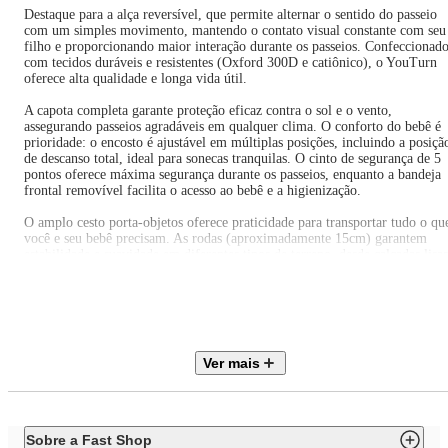
Destaque para a alça reversível, que permite alternar o sentido do passeio
com um simples movimento, mantendo o contato visual constante com seu
filho e proporcionando maior interação durante os passeios. Confeccionad
com tecidos duráveis e resistentes (Oxford 300D e catiônico), o YouTurn
oferece alta qualidade e longa vida útil.
A capota completa garante proteção eficaz contra o sol e o vento,
assegurando passeios agradáveis em qualquer clima. O conforto do bebê é
prioridade: o encosto é ajustável em múltiplas posições, incluindo a posiçã
de descanso total, ideal para sonecas tranquilas. O cinto de segurança de 5
pontos oferece máxima segurança durante os passeios, enquanto a bandeja
frontal removível facilita o acesso ao bebê e a higienização.
O amplo cesto porta-objetos oferece praticidade para transportar tudo o qu
você e seu bebê precisam. As rodas (aproximadamente 15cm) garantem
estabilidade e suavidade em diferentes tipos de terreno, desde calçadas lisas
até pisos mais irregulares. Indicado para bebês de 0 a 3 anos (até 15 kg), o
Carrinho YouTurn acompanha o crescimento do seu filho com conforto e
segurança. Embalado individualmente em polybag e caixa, o produto cheg
em perfeitas condições.
O Bebê Conforto YouTurn foi desenvolvido para garantir a segurança e o
Ver mais
conforto do seu pequeno durante os passeios. Feito com materiais de alta
qualidade, como PP e poliéster, é adequado para crianças do grupo de mas
0+ até 1 anos (13 kg). Conta com acessórios práticos, como capota para
proteção solar e almofada redutora, proporcionando mais conforto ao bebê
O sistema de retenção é integral, com cinto de 5 pontos, garantindo máxi
Sobre a Fast Shop
segurança.