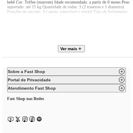
bebê Cor: Toffee (marrom) Idade recomendada: a partir de 0 meses Peso
suportado: até 15 kg Quantidade de rodas: 3 (2 traseiras e 1 dianteira)
Posições do encosto: 4 Capota: removível e retrátil Tipo de fechamento:
automático, com uma mão Bandeja: removível com porta-copos Porta-
objetos: amplo, com acesso frontal e traseiro Altura do produto: 100 cm
Largura do produto: 55 cm Profundidade do produto: 110 cm
Observações importantes
As cores do produto podem variar de acordo com a calibração e resolução
do monitor ou tela utilizada. As imagens são meramente ilustrativas; o
produto real pode apresentar pequenas variações de tonalidade, formato ou
Ver mais
acabamento.
Sobre a Fast Shop
Portal de Privacidade
Atendimento Fast Shop
Fast Shop nas Redes