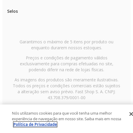
Selos
Garantimos o máximo de 5 itens por produto ou
enquanto durarem nossos estoques.
Preços e condições de pagamento válidos
exclusivamente para compras efetuadas no site,
podendo diferir na rede de lojas físicas.
As imagens dos produtos são meramente ilustrativas.
Todos os preços e condições comerciais estão sujeitos
a alteração sem aviso prévio. Fast Shop S. A. CNPJ:
43.708.379/0001-00
Avenida Zaki Narchi, nº 1650, sobreloja, Carandiru, São
Nós utilizamos cookies para que você tenha uma melhor
Paulo/SP, CEP 02029-001, Telefone: 11 3003-3728 ©
experiência de navegação em nosso site. Saiba mais em nossa
2013 Fast Shop - Todos os direitos reservados
RF
Política de Privacidade