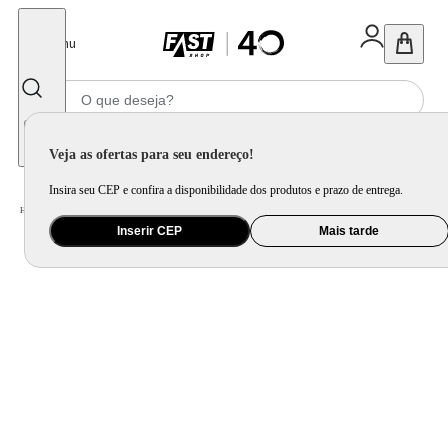
Fechar
Menu
Informe seu CEP
Veja as ofertas para seu endereço!
Insira seu CEP e confira a disponibilidade dos produtos e prazo de entrega.
Home
/
Bebê
/
Passeio
/
Carrinho de Passeio
Inserir CEP
Mais tarde