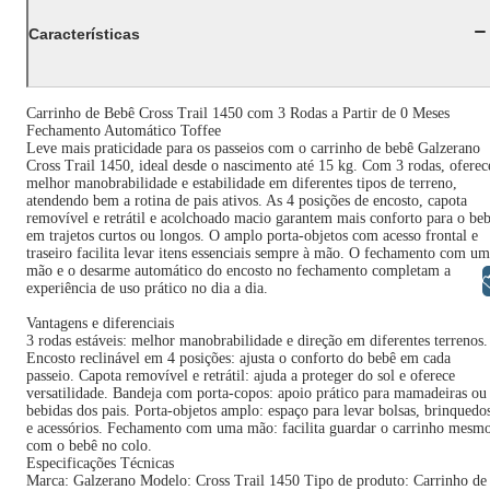
Características
Carrinho de Bebê Cross Trail 1450 com 3 Rodas a Partir de 0 Meses
Fechamento Automático Toffee
Leve mais praticidade para os passeios com o carrinho de bebê Galzerano
Cross Trail 1450, ideal desde o nascimento até 15 kg. Com 3 rodas, oferec
melhor manobrabilidade e estabilidade em diferentes tipos de terreno,
atendendo bem a rotina de pais ativos. As 4 posições de encosto, capota
removível e retrátil e acolchoado macio garantem mais conforto para o be
em trajetos curtos ou longos. O amplo porta-objetos com acesso frontal e
traseiro facilita levar itens essenciais sempre à mão. O fechamento com u
mão e o desarme automático do encosto no fechamento completam a
Libras
experiência de uso prático no dia a dia.
Vantagens e diferenciais
3 rodas estáveis: melhor manobrabilidade e direção em diferentes terrenos.
Encosto reclinável em 4 posições: ajusta o conforto do bebê em cada
passeio. Capota removível e retrátil: ajuda a proteger do sol e oferece
versatilidade. Bandeja com porta-copos: apoio prático para mamadeiras ou
bebidas dos pais. Porta-objetos amplo: espaço para levar bolsas, brinquedo
e acessórios. Fechamento com uma mão: facilita guardar o carrinho mesm
com o bebê no colo.
Especificações Técnicas
Marca: Galzerano Modelo: Cross Trail 1450 Tipo de produto: Carrinho de