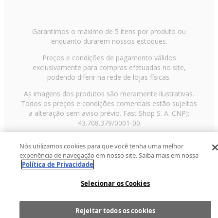
Garantimos o máximo de 5 itens por produto ou
enquanto durarem nossos estoques.
Preços e condições de pagamento válidos
exclusivamente para compras efetuadas no site,
podendo diferir na rede de lojas físicas.
As imagens dos produtos são meramente ilustrativas.
Todos os preços e condições comerciais estão sujeitos
a alteração sem aviso prévio. Fast Shop S. A. CNPJ:
43.708.379/0001-00
Avenida Zaki Narchi, nº 1650, sobreloja, Carandiru, São
Nós utilizamos cookies para que você tenha uma melhor
Paulo/SP, CEP 02029-001, Telefone: 11 3003-3728 ©
experiência de navegação em nosso site. Saiba mais em nossa
2013 Fast Shop - Todos os direitos reservados
RF
Política de Privacidade
Selecionar os Cookies
Rejeitar todos os cookies