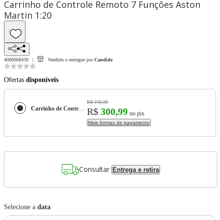
Carrinho de Controle Remoto 7 Funções Aston
Martin 1:20
4000068439
Vendido e entregue por
Candide
Ofertas
disponíveis
R$ 349,99
Carrinho de Controle Remoto 7 Funções Aston Martin 1:20
R$
300,99
no pix
Mais formas de pagamento
Consultar
Entrega e retira
Selecione a
data