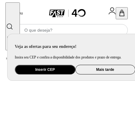
Fechar
Menu
Informe seu CEP
Veja as ofertas para seu endereço!
Insira seu CEP e confira a disponibilidade dos produtos e prazo de entrega.
Home
/
Brinquedo e Colecionável
/
Brinquedo Eletrônico e Instrumento Musical
Inserir CEP
Mais tarde