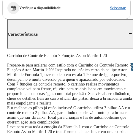
Verifique a disponibilidade
:
Selecionar
Características
Carrinho de Controle Remoto 7 Funções Aston Martin 1:20
Prepare-se para acelerar com estilo com o Carrinho de Controle Remoto 7
Libras
Funções Aston Martin 1:20! Inspirado no icônico carro da equipe Aston
Martin de Fórmula 1, esse modelo em escala 1:20 une design esportivo,
desempenho e muita diversão para quem é apaixonado por velocidade.
Com 7 funções de controle remoto, o carrinho realiza movimentos
completos: vai para frente, ré, vira para os dois lados em movimento e
proporciona manobras ágeis com total precisão. Seu visual aerodinâmico,
cheio de detalhes fiéis ao carro oficial das pistas, deixa a brincadeira ainda
mais empolgante e realista.
E o melhor: as pilhas já estão inclusas! O carrinho utiliza 3 pilhas AA e o
controle remoto 2 pilhas AA, garantindo que ele vá pronto para brincar
assim que sair da caixa. Ideal para crianças e fãs de automobilismo que
querem ação sem complicações.
Leve para casa toda a emoção da Fórmula 1 com o Carrinho de Controle
Remoto Aston Martin 1:20 e transforme qualquer lugar em uma corrida