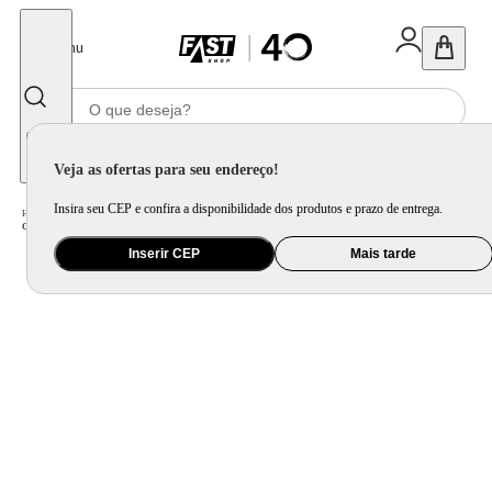
Fechar
Menu
Informe seu CEP
Veja as ofertas para seu endereço!
Insira seu CEP e confira a disponibilidade dos produtos e prazo de entrega.
Home
/
Brinquedo e Colecionável
/
Brinquedo Eletrônico e Instrumento Musical
/
Carrinho de Controle Remoto Infantil Off-Road Maxi Toys
Inserir CEP
Mais tarde