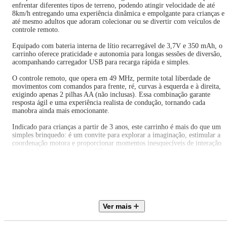
enfrentar diferentes tipos de terreno, podendo atingir velocidade de até
8km/h entregando uma experiência dinâmica e empolgante para crianças e
até mesmo adultos que adoram colecionar ou se divertir com veículos de
controle remoto.
Equipado com bateria interna de lítio recarregável de 3,7V e 350 mAh, o
carrinho oferece praticidade e autonomia para longas sessões de diversão,
acompanhando carregador USB para recarga rápida e simples.
O controle remoto, que opera em 49 MHz, permite total liberdade de
movimentos com comandos para frente, ré, curvas à esquerda e à direita,
exigindo apenas 2 pilhas AA (não inclusas). Essa combinação garante
resposta ágil e uma experiência realista de condução, tornando cada
manobra ainda mais emocionante.
Indicado para crianças a partir de 3 anos, este carrinho é mais do que um
simples brinquedo: é um convite para explorar a imaginação, estimular a
coordenação motora e proporcionar momentos inesquecíveis de interação
entre amigos ou entre pais e filhos.
Fabricado em plástico de alta qualidade e certificado pelo INMETRO,
garantindo um brincar mais seguro.
Seja como presente ou como uma forma de colecionar, o Carrinho de
Controle Remoto Off-Road Maxi Toys é a escolha perfeita para quem busc
Ver mais
emoção, desempenho e qualidade em um único produto.
Principais características