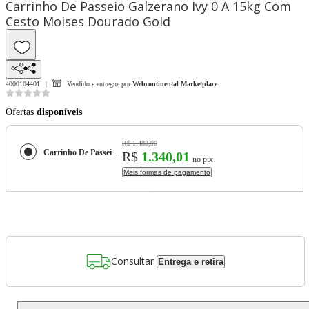
Carrinho De Passeio Galzerano Ivy 0 A 15kg Com
Cesto Moises Dourado Gold
4000104401
Vendido e entregue por
Webcontinental Marketplace
Ofertas
disponíveis
R$ 1.488,90
Carrinho De Passeio Galzerano Ivy 0 A 15kg Com Cesto Moises Dourado Gold
R$
1.340,01
no pix
Mais formas de pagamento
Consultar
Entrega e retira