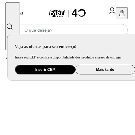
Fechar
Menu
Informe seu CEP
Veja as ofertas para seu endereço!
Insira seu CEP e confira a disponibilidade dos produtos e prazo de entrega.
Home
/
Bebê
/
Passeio
/
Carrinho de Passeio
Inserir CEP
Mais tarde