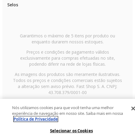
Selos
Garantimos o máximo de 5 itens por produto ou
enquanto durarem nossos estoques.
Preços e condições de pagamento válidos
exclusivamente para compras efetuadas no site,
podendo diferir na rede de lojas físicas.
As imagens dos produtos são meramente ilustrativas.
Todos os preços e condições comerciais estão sujeitos
a alteração sem aviso prévio. Fast Shop S. A. CNPJ:
43.708.379/0001-00
Avenida Zaki Narchi, nº 1650, sobreloja, Carandiru, São
Nós utilizamos cookies para que você tenha uma melhor
Paulo/SP, CEP 02029-001, Telefone: 11 3003-3728 ©
experiência de navegação em nosso site. Saiba mais em nossa
2013 Fast Shop - Todos os direitos reservados
RF
Política de Privacidade
Selecionar os Cookies