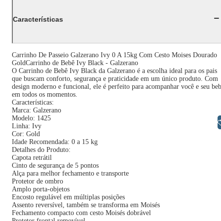
Características
Carrinho De Passeio Galzerano Ivy 0 A 15kg Com Cesto Moises Dourado
GoldCarrinho de Bebê Ivy Black - Galzerano
O Carrinho de Bebê Ivy Black da Galzerano é a escolha ideal para os pais
que buscam conforto, segurança e praticidade em um único produto. Com
design moderno e funcional, ele é perfeito para acompanhar você e seu be
em todos os momentos.
Características:
Marca: Galzerano
Modelo: 1425
Libras
Linha: Ivy
Cor: Gold
Idade Recomendada: 0 a 15 kg
Detalhes do Produto:
Capota retrátil
Cinto de segurança de 5 pontos
Alça para melhor fechamento e transporte
Protetor de ombro
Amplo porta-objetos
Encosto regulável em múltiplas posições
Assento reversível, também se transforma em Moisés
Fechamento compacto com cesto Moisés dobrável
Protetor frontal removível