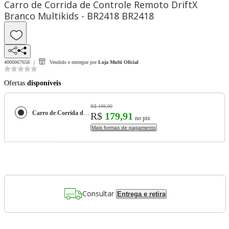
Carro de Corrida de Controle Remoto DriftX
Branco Multikids - BR2418 BR2418
4000067658
Vendido e entregue por
Loja Multi Oficial
Ofertas
disponíveis
R$ 199,90
Carro de Corrida de Controle Remoto DriftX Branco Multikids - BR2418 BR2418
R$
179,91
no pix
Mais formas de pagamento
Consultar
Entrega e retira