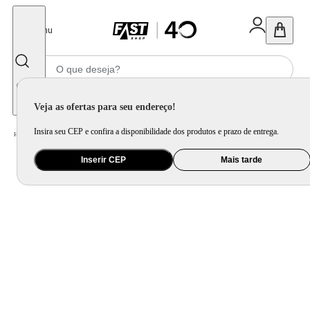
Fechar
Menu
Informe seu CEP
Veja as ofertas para seu endereço!
Insira seu CEP e confira a disponibilidade dos produtos e prazo de entrega.
Home
/
Brinquedo e Colecionável
/
Brinquedo Eletrônico e Instrumento Musical
Inserir CEP
Mais tarde