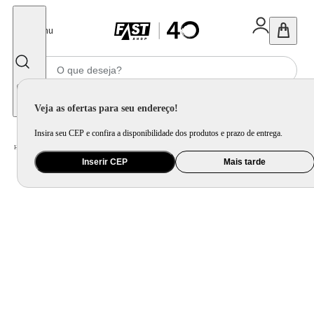
Fechar
Menu
Informe seu CEP
Veja as ofertas para seu endereço!
Insira seu CEP e confira a disponibilidade dos produtos e prazo de entrega.
Home
/
Informática e Games
/
Software e Insumo
/
Cartucho de Tinta, Toner e Tinta para Impressora
Inserir CEP
Mais tarde