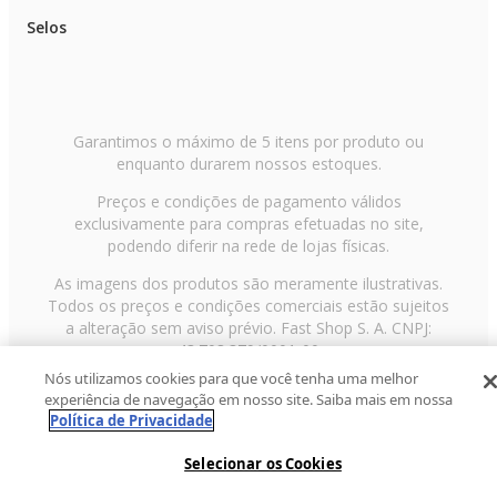
Selos
Garantimos o máximo de 5 itens por produto ou
enquanto durarem nossos estoques.
Preços e condições de pagamento válidos
exclusivamente para compras efetuadas no site,
podendo diferir na rede de lojas físicas.
As imagens dos produtos são meramente ilustrativas.
Todos os preços e condições comerciais estão sujeitos
a alteração sem aviso prévio. Fast Shop S. A. CNPJ:
43.708.379/0001-00
Nós utilizamos cookies para que você tenha uma melhor
Avenida Zaki Narchi, nº 1650, sobreloja, Carandiru, São
experiência de navegação em nosso site. Saiba mais em nossa
Paulo/SP, CEP 02029-001, Telefone: 11 3003-3728 ©
Política de Privacidade
2013 Fast Shop - Todos os direitos reservados
RF
Selecionar os Cookies