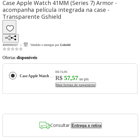
Case Apple Watch 41MM (Series 7) Armor -
acompanha película integrada na case -
Transparente Gshield
4000066507
Vendido e entregue por
Gshield
Ofertas
disponíveis
R$ 71,96
Case Apple Watch 41MM (Series 7) Armor - acompanha película integrada na case -Transparente Gshield
R$
57,57
no pix
Mais formas de pagamento
Consultar
Entrega e retira