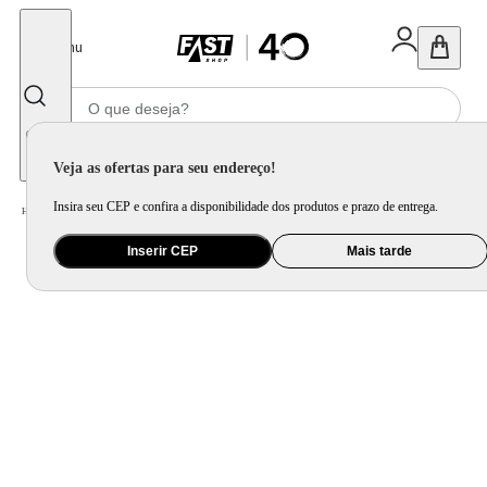
Fechar
Menu
Informe seu CEP
Veja as ofertas para seu endereço!
Insira seu CEP e confira a disponibilidade dos produtos e prazo de entrega.
Home
/
Apple
/
Acessório para Apple
Inserir CEP
Mais tarde