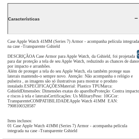
Características
Case Apple Watch 41MM (Series 7) Armor - acompanha película integrada
na case -Transparente Gshield
Libras
DESCRIÇÃOA Case Armor para Apple Watch, da Gshield, foi projetada
para dar proteção a tela de seu Apple Watch, reduzindo as chances de dano
por impacto e arranhões.
Além de proteger a tela do seu Apple Watch, ela também protege suas
laterais mantendo-o sempre novo. Atenção: Não acompanha o relógio e
pulseira , as imagens são só ilustrativas para mostrar o produto
instalado.ESPECIFICAÇÕESMaterial: Plastico TPUMarca:
GshieldDimensões: Dimensões exatas do aparelhoProteção: Contra impacto
e riscos à tela e lateraisCertificações: Us MilitaryPeso: 10GCor:
TransparenteCOMPATIBILIDADEApple Watch 41MM EAN:
7908100328587
Itens inclusos:
01 Case Apple Watch 41MM (Series 7) Armor - acompanha película
integrada na case -Transparente Gshield