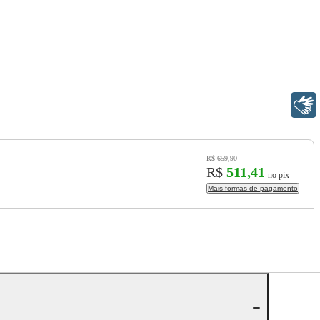
Libras
R$ 659,90
R$
511,41
no pix
Mais formas de pagamento