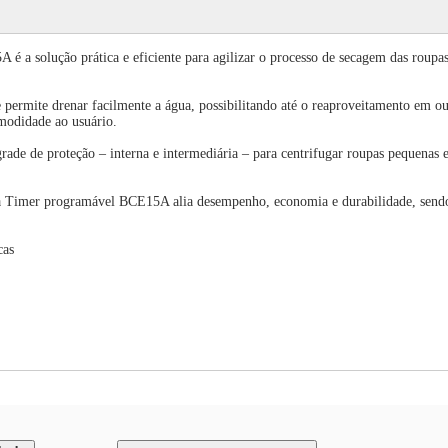
 a solução prática e eficiente para agilizar o processo de secagem das roupa
 permite drenar facilmente a água, possibilitando até o reaproveitamento em o
modidade ao usuário.
de de proteção – interna e intermediária – para centrifugar roupas pequenas e
ia Timer programável BCE15A alia desempenho, economia e durabilidade, sendo
cas