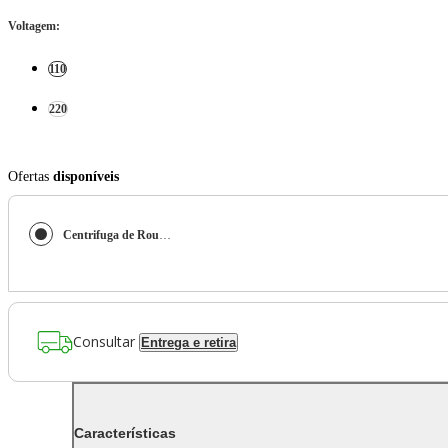
Voltagem
:
110
220
Ofertas
disponíveis
Centrifuga de Roupas 15Kg Britânia Timer programável BCE15A
Consultar
Entrega e retira
Características