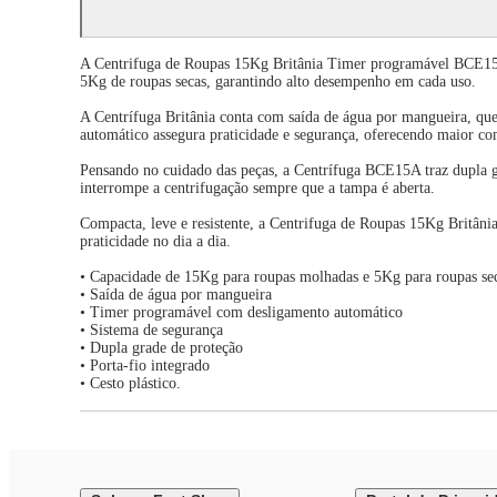
A Centrifuga de Roupas 15Kg Britânia Timer programável BCE15A é
5Kg de roupas secas, garantindo alto desempenho em cada uso.
A Centrífuga Britânia conta com saída de água por mangueira, que
automático assegura praticidade e segurança, oferecendo maior co
Pensando no cuidado das peças, a Centrífuga BCE15A traz dupla gra
interrompe a centrifugação sempre que a tampa é aberta.
Compacta, leve e resistente, a Centrifuga de Roupas 15Kg Britân
praticidade no dia a dia.
• Capacidade de 15Kg para roupas molhadas e 5Kg para roupas se
• Saída de água por mangueira
• Timer programável com desligamento automático
• Sistema de segurança
• Dupla grade de proteção
• Porta-fio integrado
• Cesto plástico.