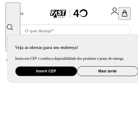
Fechar
Menu
Informe seu CEP
Veja as ofertas para seu endereço!
Insira seu CEP e confira a disponibilidade dos produtos e prazo de entrega.
Home
/
Móveis e Decoração
/
Decoração
/
Centro de Mesa
Inserir CEP
Mais tarde