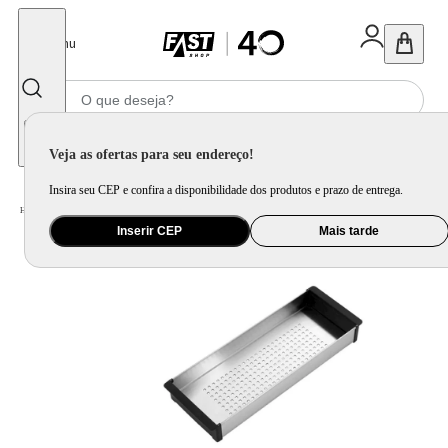
Fechar
Menu
Informe seu CEP
Veja as ofertas para seu endereço!
Insira seu CEP e confira a disponibilidade dos produtos e prazo de entrega.
Home
/
Utilidade Doméstica
/
Organização e Armazenamento
/
Organização de Pia e Cozinha
Inserir CEP
Mais tarde