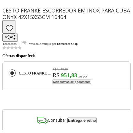
CESTO FRANKE ESCORREDOR EM INOX PARA CUBA
ONYX 42X15X53CM 16464
4000090397
Vendido e entregue por
Excellence Shop
Ofertas
disponíveis
R$ 1.119,80
CESTO FRANKE ESCORREDOR EM INOX PARA CUBA ONYX 42X15X53CM 16464
R$
951,83
no pix
Mais formas de pagamento
Consultar
Entrega e retira