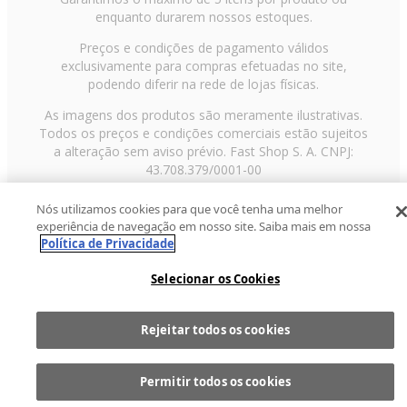
enquanto durarem nossos estoques.
Preços e condições de pagamento válidos
exclusivamente para compras efetuadas no site,
podendo diferir na rede de lojas físicas.
As imagens dos produtos são meramente ilustrativas.
Todos os preços e condições comerciais estão sujeitos
a alteração sem aviso prévio. Fast Shop S. A. CNPJ:
43.708.379/0001-00
Avenida Zaki Narchi, nº 1650, sobreloja, Carandiru, São
Nós utilizamos cookies para que você tenha uma melhor
Paulo/SP, CEP 02029-001, Telefone: 11 3003-3728 ©
experiência de navegação em nosso site. Saiba mais em nossa
2013 Fast Shop - Todos os direitos reservados
RF
Política de Privacidade
Selecionar os Cookies
Rejeitar todos os cookies
Comprar
1
Permitir todos os cookies