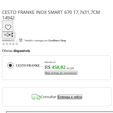
CESTO FRANKE INOX SMART 670 17,7x31,7CM
14942
4000090325
Vendido e entregue por
Excellence Shop
Ofertas
disponíveis
R$ 529,44
CESTO FRANKE INOX SMART 670 17,7x31,7CM 14942
R$
450,02
no pix
Mais formas de pagamento
Consultar
Entrega e retira