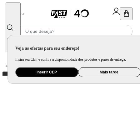
Fechar
Menu
Informe seu CEP
Veja as ofertas para seu endereço!
Insira seu CEP e confira a disponibilidade dos produtos e prazo de entrega.
Home
/
Utilidade Doméstica
/
Organização e Armazenamento
/
Organização de Pia e Cozinha
Inserir CEP
Mais tarde