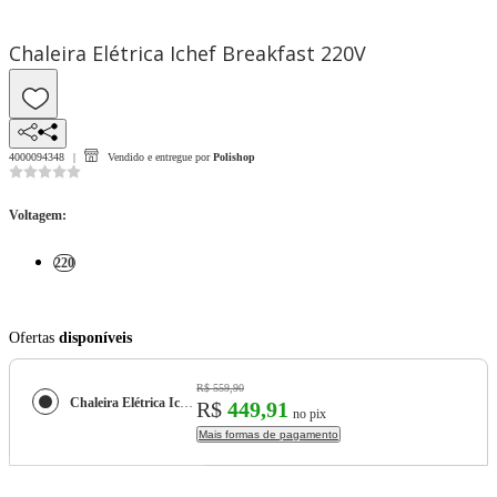
Chaleira Elétrica Ichef Breakfast 220V
4000094348
Vendido e entregue por
Polishop
Voltagem
:
220
Ofertas
disponíveis
R$ 559,90
Chaleira Elétrica Ichef Breakfast 220V
R$
449,91
no pix
Mais formas de pagamento