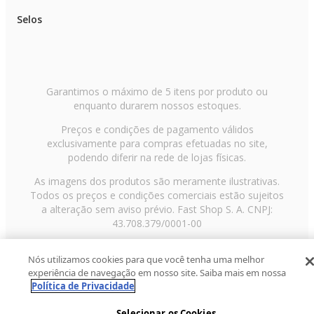
Selos
Garantimos o máximo de 5 itens por produto ou
enquanto durarem nossos estoques.
Preços e condições de pagamento válidos
exclusivamente para compras efetuadas no site,
podendo diferir na rede de lojas físicas.
As imagens dos produtos são meramente ilustrativas.
Todos os preços e condições comerciais estão sujeitos
a alteração sem aviso prévio. Fast Shop S. A. CNPJ:
43.708.379/0001-00
Avenida Zaki Narchi, nº 1650, sobreloja, Carandiru, São
Nós utilizamos cookies para que você tenha uma melhor
Paulo/SP, CEP 02029-001, Telefone: 11 3003-3728 ©
experiência de navegação em nosso site. Saiba mais em nossa
2013 Fast Shop - Todos os direitos reservados
RF
Política de Privacidade
Selecionar os Cookies