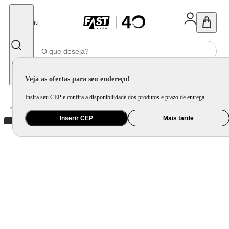
Fechar
Menu
Informe seu CEP
Veja as ofertas para seu endereço!
Insira seu CEP e confira a disponibilidade dos produtos e prazo de entrega.
Home
/
Eletroportátil
/
Máquina de Café e Preparação de Bebida
/
Chaleira
Inserir CEP
Mais tarde