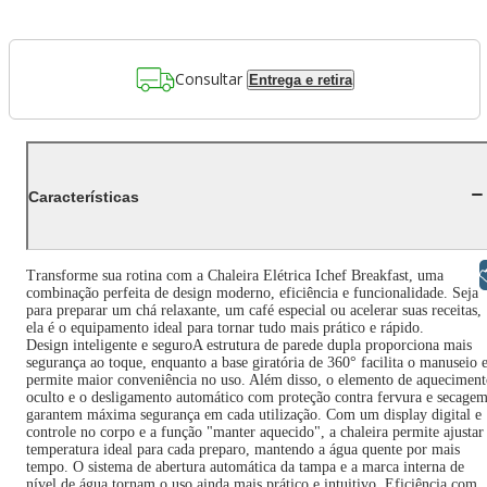
Consultar
Entrega e retira
Características
Libras
Transforme sua rotina com a Chaleira Elétrica Ichef Breakfast, uma
combinação perfeita de design moderno, eficiência e funcionalidade. Seja
para preparar um chá relaxante, um café especial ou acelerar suas receitas,
ela é o equipamento ideal para tornar tudo mais prático e rápido.
Design inteligente e seguroA estrutura de parede dupla proporciona mais
segurança ao toque, enquanto a base giratória de 360° facilita o manuseio 
permite maior conveniência no uso. Além disso, o elemento de aquecimen
oculto e o desligamento automático com proteção contra fervura e secage
garantem máxima segurança em cada utilização. Com um display digital e
controle no corpo e a função "manter aquecido", a chaleira permite ajustar
temperatura ideal para cada preparo, mantendo a água quente por mais
tempo. O sistema de abertura automática da tampa e a marca interna de
nível de água tornam o uso ainda mais prático e intuitivo. Eficiência com