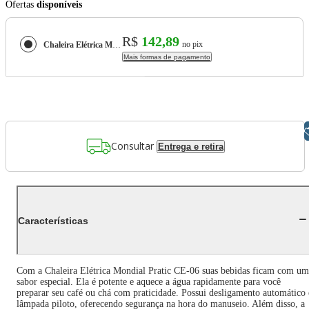
Ofertas
disponíveis
R$
142,89
no pix
Chaleira Elétrica Mondial Pratic CE-06 com Capacidade de 2L - Inox
Mais formas de pagamento
Libras
Consultar
Entrega e retira
Características
Com a Chaleira Elétrica Mondial Pratic CE-06 suas bebidas ficam com um
sabor especial. Ela é potente e aquece a água rapidamente para você
preparar seu café ou chá com praticidade. Possui desligamento automático 
lâmpada piloto, oferecendo segurança na hora do manuseio. Além disso, a