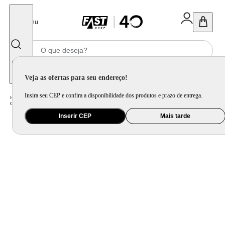
Fechar
Menu
Informe seu CEP
Veja as ofertas para seu endereço!
Insira seu CEP e confira a disponibilidade dos produtos e prazo de entrega.
Home
/
Eletroportátil
/
Máquina de Café e Preparação de Bebida
/
Chaleira
/
Chaleira Elétrica Mondial Pratic CE-06 com Capacidade de 2L - Inox
Inserir CEP
Mais tarde