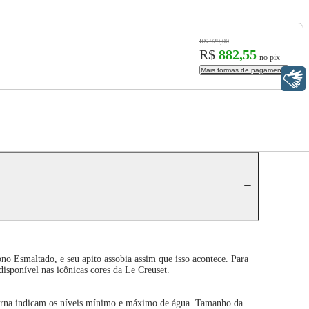
R$ 929,00
R$
882,55
no pix
Mais formas de pagamento
Libras
o Esmaltado, e seu apito assobia assim que isso acontece. Para
isponível nas icônicas cores da Le Creuset.
terna indicam os níveis mínimo e máximo de água. Tamanho da