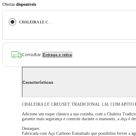
Ofertas
disponíveis
CHALEIRA LE CREUSET TRADICIONAL 1,6L COM APITO EM AÇO ESMALTADO BLACK ONYX 40104021400000
Consultar
Entrega e retira
Características
CHALEIRA LE CREUSET TRADICIONAL 1,6L COM APITO 
Adicione um toque clássico a sua cozinha, com a Chaleira Tradici
garantir mais segurança e controle durante o manuseio, a alça é d
Destaques:
Fabricada com Aço Carbono Esmaltado que possibilita ferver a á