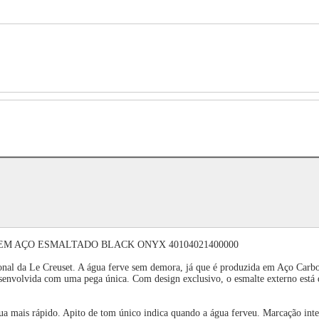
EM AÇO ESMALTADO BLACK ONYX 40104021400000
onal da Le Creuset. A água ferve sem demora, já que é produzida em Aço Carbon
esenvolvida com uma pega única. Com design exclusivo, o esmalte externo está d
gua mais rápido. Apito de tom único indica quando a água ferveu. Marcação in