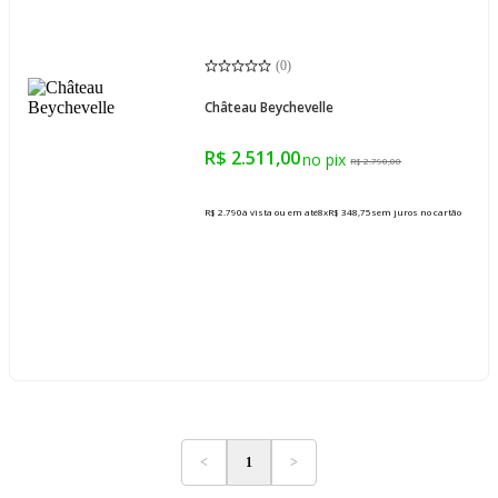
(
0
)
Château Beychevelle
R$ 2.511,00
R$ 2.790,00
R$ 2.790
à vista ou em até
8
x
R$ 348,75
sem juros
no cartão
<
1
>