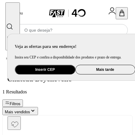
Fechar
Menu
Informe seu CEP
Veja as ofertas para seu endereço!
Insira seu CEP e confira a disponibilidade dos produtos e prazo de entrega.
Château Beychevelle
Home
/
Inserir CEP
Mais tarde
Château Beychevelle
1
Resultados
Filtros
Mais vendidos