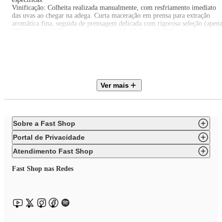
Vinificação: Colheita realizada manualmente, com resfriamento imediato
das uvas ao chegar na adega. Curta maceração em prensa para extração
aromática fina, seguida de prensagem delicada com rigorosa seleção (apen
50% mantidos). O mosto repousa por 10–15 dias a 3–5°C antes da
fermentação. Fermentação de 20% do volume em barricas novas e o
restante em tanques de aço inox.
Maturação: Maturado por 4 meses sobre as lias com bâtonnage periódico
antes do assemblage e engarrafamento.
Pontuado por Wine Enthusiast em 2024: 92
Ver mais
Sobre a Fast Shop
Portal de Privacidade
Atendimento Fast Shop
Fast Shop nas Redes