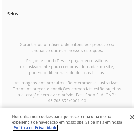
Selos
Garantimos o máximo de 5 itens por produto ou
enquanto durarem nossos estoques.
Preços e condições de pagamento válidos
exclusivamente para compras efetuadas no site,
podendo diferir na rede de lojas físicas.
As imagens dos produtos são meramente ilustrativas.
Todos os preços e condições comerciais estão sujeitos
a alteração sem aviso prévio. Fast Shop S. A. CNPJ:
43.708.379/0001-00
Avenida Zaki Narchi, nº 1650, sobreloja, Carandiru, São
Nós utilizamos cookies para que você tenha uma melhor
Paulo/SP, CEP 02029-001, Telefone: 11 3003-3728 ©
experiência de navegação em nosso site. Saiba mais em nossa
2013 Fast Shop - Todos os direitos reservados
RF
Política de Privacidade