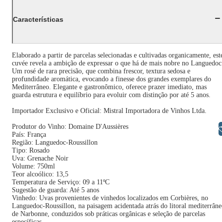
Características
Elaborado a partir de parcelas selecionadas e cultivadas organicamente, est
cuvée revela a ambição de expressar o que há de mais nobre no Languedoc
Um rosé de rara precisão, que combina frescor, textura sedosa e
profundidade aromática, evocando a finesse dos grandes exemplares do
Mediterrâneo. Elegante e gastronômico, oferece prazer imediato, mas
guarda estrutura e equilíbrio para evoluir com distinção por até 5 anos.
Importador Exclusivo e Oficial: Mistral Importadora de Vinhos Ltda.
Produtor do Vinho: Domaine D'Aussières
Libras
País: França
Região: Languedoc-Roussillon
Tipo: Rosado
Uva: Grenache Noir
Volume: 750ml
Teor alcoólico: 13,5
Temperatura de Serviço: 09 a 11ºC
Sugestão de guarda: Até 5 anos
Vinhedo: Uvas provenientes de vinhedos localizados em Corbières, no
Languedoc-Roussillon, na paisagem acidentada atrás do litoral mediterrân
de Narbonne, conduzidos sob práticas orgânicas e seleção de parcelas
específicas.