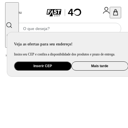
Fechar
Menu
Informe seu CEP
Veja as ofertas para seu endereço!
Insira seu CEP e confira a disponibilidade dos produtos e prazo de entrega.
Home
/
Mercado
/
Bebida
/
Vinho
Inserir CEP
Mais tarde