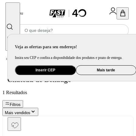
Fechar
Menu
Informe seu CEP
Veja as ofertas para seu endereço!
Insira seu CEP e confira a disponibilidade dos produtos e prazo de entrega.
Château de Benauge
Home
/
Inserir CEP
Mais tarde
Château de Benauge
1
Resultados
Filtros
Mais vendidos