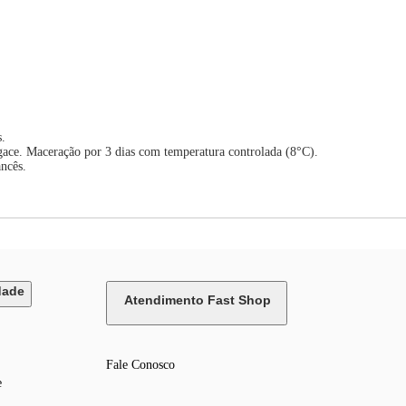
s.
ngace. Maceração por 3 dias com temperatura controlada (8°C).
ncês.
dade
Atendimento Fast Shop
Fale Conosco
e