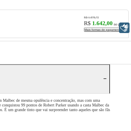
R$ 1.878,72
R$
1.642,00
no pix
Libras
Mais formas de pagamento
 um Malbec de mesma opulência e concentração, mas com uma
 conquistou 99 pontos de Robert Parker usando a casta Malbec da
. É um grande tinto que vai surpreender tanto aqueles que são fãs