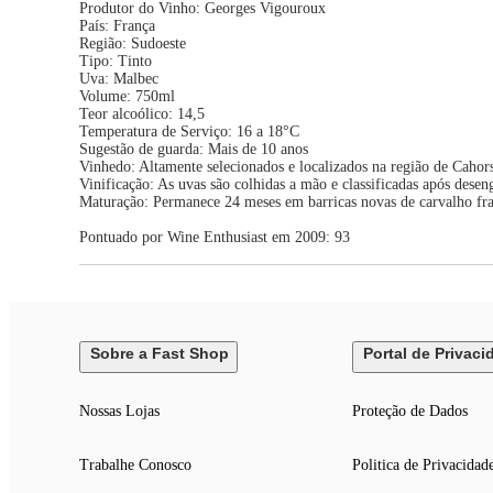
Produtor do Vinho: Georges Vigouroux
País: França
Região: Sudoeste
Tipo: Tinto
Uva: Malbec
Volume: 750ml
Teor alcoólico: 14,5
Temperatura de Serviço: 16 a 18°C
Sugestão de guarda: Mais de 10 anos
Vinhedo: Altamente selecionados e localizados na região de Cahor
Vinificação: As uvas são colhidas a mão e classificadas após dese
Maturação: Permanece 24 meses em barricas novas de carvalho fra
Pontuado por Wine Enthusiast em 2009: 93
Sobre a Fast Shop
Portal de Privaci
Nossas Lojas
Proteção de Dados
Trabalhe Conosco
Politica de Privacidad