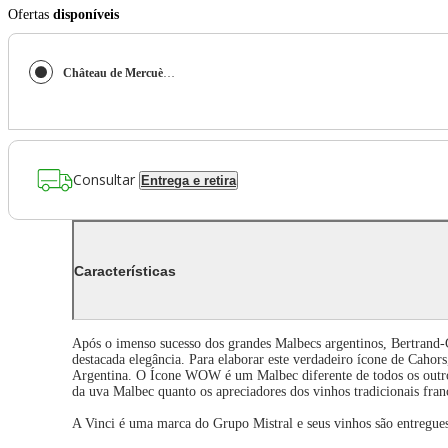
Ofertas
disponíveis
Château de Mercuès Icone Wow 2009 (Georges Vigouroux) 750ml
Consultar
Entrega e retira
Características
Após o imenso sucesso dos grandes Malbecs argentinos, Bertrand
destacada elegância. Para elaborar este verdadeiro ícone de Cah
Argentina. O Ícone WOW é um Malbec diferente de todos os outros 
da uva Malbec quanto os apreciadores dos vinhos tradicionais fran
A Vinci é uma marca do Grupo Mistral e seus vinhos são entregues