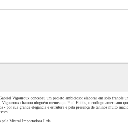
-Gabriel Vigouroux concebeu um projeto ambicioso: elaborar em solo francês
ors, Vigouroux chamou ninguém menos que Paul Hobbs, o enólogo americano que
- por sua grande elegância e estrutura e pela presença de taninos muito macios
ceses!
 pela Mistral Importadora Ltda.