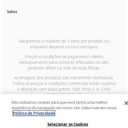
Selos
Garantimos o máximo de 5 itens por produto ou
enquanto durarem nossos estoques.
Preços e condições de pagamento válidos
exclusivamente para compras efetuadas no site,
podendo diferir na rede de lojas físicas.
As imagens dos produtos são meramente ilustrativas.
Todos os preços e condições comerciais estão sujeitos
a alteração sem aviso prévio. Fast Shop S. A. CNPJ:
43.708.379/0001-00
Nós utilizamos cookies para que você tenha uma melhor
Avenida Zaki Narchi, nº 1650, sobreloja, Carandiru, São
experiência de navegação em nosso site. Saiba mais em nossa
Paulo/SP, CEP 02029-001, Telefone: 11 3003-3728 ©
Política de Privacidade
2013 Fast Shop - Todos os direitos reservados
RF
Selecionar os Cookies