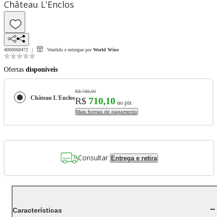
Château L'Enclos
4000068472
Vendido e entregue por
World Wine
Ofertas
disponíveis
R$ 789,00
Château L'Enclos
R$
710,10
no pix
Mais formas de pagamento
Consultar
Entrega e retira
Características