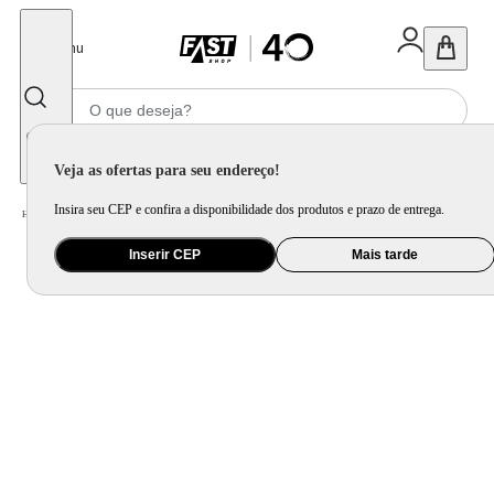
Fechar
Menu
Informe seu CEP
Veja as ofertas para seu endereço!
Insira seu CEP e confira a disponibilidade dos produtos e prazo de entrega.
Home
/
Mercado
/
Bebida
/
Vinho
Inserir CEP
Mais tarde