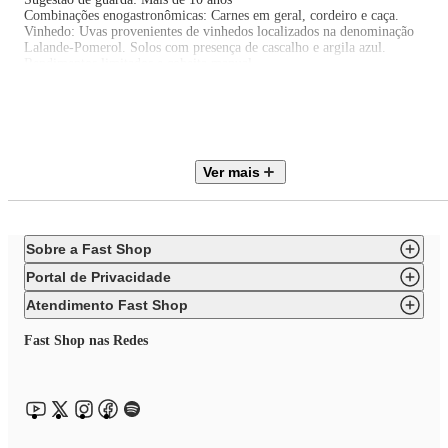
Combinações enogastronômicas: Carnes em geral, cordeiro e caça.
Vinhedo: Uvas provenientes de vinhedos localizados na denominação
Lalande-Pomerol. Solos com presença de cascalho e argila azul.
Rendimentos limitados e coheita manual.
Vinificação: Maceração pré-fermentativa de 8 a 10°C. Vinificação
inteiramente por gravidade, realizada em tanques de aço inoxidável com
controle de temperatura. Maceração de 3 a 5 semanas.
Maturação: Maturado entre 15 a 18 meses em barricas de carvalho, sendo
50% novas e 50% de segundo uso.
Ver mais
Pontuado por James Suckling em 2019: 93
Pontuado por Antonio Galloni em 2019: 93
Pontuado por Tim Atkin em 2019: 90
Pontuado por Robert Parker em 2019: 89-91
Sobre a Fast Shop
Portal de Privacidade
Atendimento Fast Shop
Fast Shop nas Redes