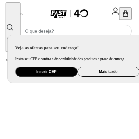
Fechar
Menu
Informe seu CEP
Veja as ofertas para seu endereço!
Insira seu CEP e confira a disponibilidade dos produtos e prazo de entrega.
Home
/
Mercado
/
Bebida
/
Vinho
Inserir CEP
Mais tarde