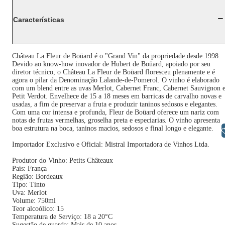
Características
Château La Fleur de Boüard é o "Grand Vin" da propriedade desde 1998.
Devido ao know-how inovador de Hubert de Boüard, apoiado por seu
diretor técnico, o Château La Fleur de Boüard floresceu plenamente e é
agora o pilar da Denominação Lalande-de-Pomerol. O vinho é elaborado
com um blend entre as uvas Merlot, Cabernet Franc, Cabernet Sauvignon 
Petit Verdot. Envelhece de 15 a 18 meses em barricas de carvalho novas e
usadas, a fim de preservar a fruta e produzir taninos sedosos e elegantes.
Com uma cor intensa e profunda, Fleur de Boüard oferece um nariz com
notas de frutas vermelhas, groselha preta e especiarias. O vinho apresenta
boa estrutura na boca, taninos macios, sedosos e final longo e elegante.
Libras
Importador Exclusivo e Oficial: Mistral Importadora de Vinhos Ltda.
Produtor do Vinho: Petits Châteaux
País: França
Região: Bordeaux
Tipo: Tinto
Uva: Merlot
Volume: 750ml
Teor alcoólico: 15
Temperatura de Serviço: 18 a 20°C
Sugestão de guarda: Mais de 10 anos