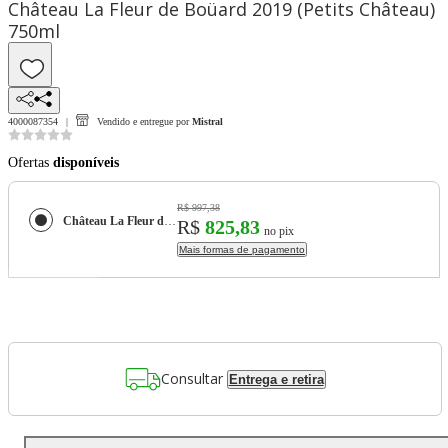
Château La Fleur de Boüard 2019 (Petits Château)
750ml
4000087354
Vendido e entregue por
Mistral
Ofertas
disponíveis
R$ 997,38
Château La Fleur de Boüard 2019 (Petits Château) 750ml
R$
825,83
no pix
Mais formas de pagamento
Consultar
Entrega e retira