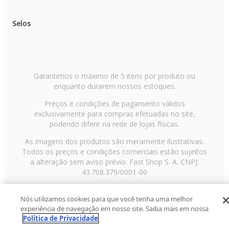
Selos
Garantimos o máximo de 5 itens por produto ou
enquanto durarem nossos estoques.
Preços e condições de pagamento válidos
exclusivamente para compras efetuadas no site,
podendo diferir na rede de lojas físicas.
As imagens dos produtos são meramente ilustrativas.
Todos os preços e condições comerciais estão sujeitos
a alteração sem aviso prévio. Fast Shop S. A. CNPJ:
43.708.379/0001-00
Avenida Zaki Narchi, nº 1650, sobreloja, Carandiru, São
Nós utilizamos cookies para que você tenha uma melhor
Paulo/SP, CEP 02029-001, Telefone: 11 3003-3728 ©
experiência de navegação em nosso site. Saiba mais em nossa
2013 Fast Shop - Todos os direitos reservados
RF
Política de Privacidade