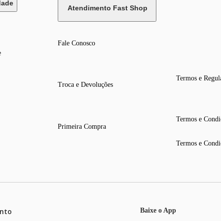
dade
Atendimento Fast Shop
Fale Conosco
e
Termos e Regul
Troca e Devoluções
Termos e Condi
Primeira Compra
Termos e Condi
nto
Baixe o App