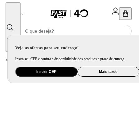
Fechar
Menu
Informe seu CEP
Veja as ofertas para seu endereço!
Insira seu CEP e confira a disponibilidade dos produtos e prazo de entrega.
Home
/
Celular Tablet e Smartwatch
/
Acessório para Celular e Tablet
Inserir CEP
Mais tarde