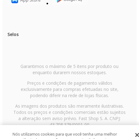
Selos
Garantimos o máximo de 5 itens por produto ou
enquanto durarem nossos estoques.
Preços e condições de pagamento válidos
exclusivamente para compras efetuadas no site,
podendo diferir na rede de lojas físicas.
As imagens dos produtos são meramente ilustrativas.
Todos os preços e condições comerciais estão sujeitos
a alteração sem aviso prévio. Fast Shop S. A. CNPJ:
43.708.379/0001-00
Nós utilizamos cookies para que você tenha uma melhor
Avenida Zaki Narchi, nº 1650, sobreloja, Carandiru, São