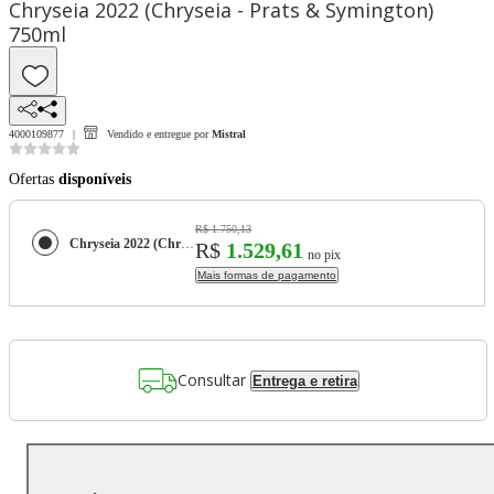
Chryseia 2022 (Chryseia - Prats & Symington)
750ml
4000109877
Vendido e entregue por
Mistral
Ofertas
disponíveis
R$ 1.750,13
Chryseia 2022 (Chryseia - Prats & Symington) 750ml
R$
1.529,61
no pix
Mais formas de pagamento
Consultar
Entrega e retira