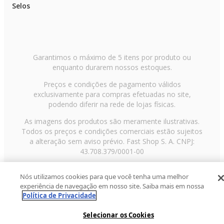
Selos
Garantimos o máximo de 5 itens por produto ou
enquanto durarem nossos estoques.
Preços e condições de pagamento válidos
exclusivamente para compras efetuadas no site,
podendo diferir na rede de lojas físicas.
As imagens dos produtos são meramente ilustrativas.
Todos os preços e condições comerciais estão sujeitos
a alteração sem aviso prévio. Fast Shop S. A. CNPJ:
43.708.379/0001-00
Avenida Zaki Narchi, nº 1650, sobreloja, Carandiru, São
Nós utilizamos cookies para que você tenha uma melhor
Paulo/SP, CEP 02029-001, Telefone: 11 3003-3728 ©
experiência de navegação em nosso site. Saiba mais em nossa
2013 Fast Shop - Todos os direitos reservados
RF
Política de Privacidade
Selecionar os Cookies