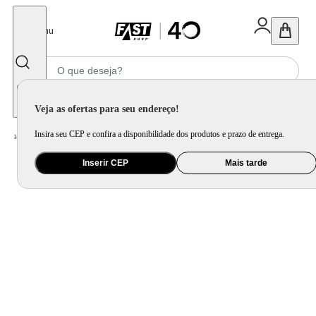
Fechar
Menu
Informe seu CEP
Veja as ofertas para seu endereço!
Insira seu CEP e confira a disponibilidade dos produtos e prazo de entrega.
Home
/
Mercado
/
Bebida
/
Vinho
Inserir CEP
Mais tarde