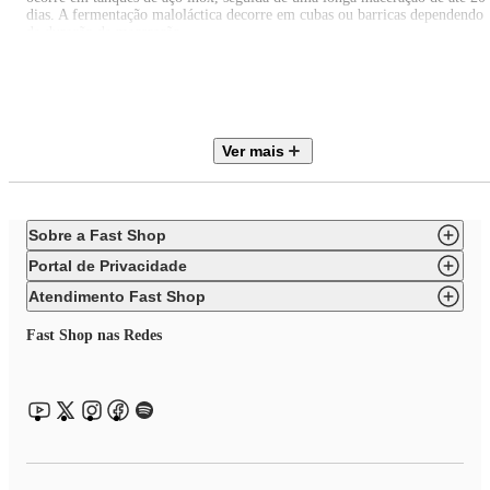
dias. A fermentação maloláctica decorre em cubas ou barricas dependendo
da duração da maceração.
Maturação: 15 meses em barricas novas de carvalho francês de 400 litros.
Pontuado por Wine Enthusiast em 2022: 95
Pontuado por Wine Spectator em 2022: 95
Pontuado por James Suckling em 2022: 94
Pontuado por Robert Parker em 2022: 94
Ver mais
Pontuado por Antonio Galloni em 2022: 92
Pontuado por Jancis Robinson em 2022: 17,5
Sobre a Fast Shop
Portal de Privacidade
Atendimento Fast Shop
Fast Shop nas Redes