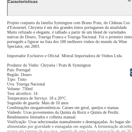
Características
Projeto conjunto da família Symington com Bruno Prats, do Château Cos
d'Estournel, Chryseia é um dos grandes tintos portugueses da atualidade.
Muito refinado e elegante, é talhado a partir de um blend de variedades
nativas do Douro, Touriga Franca e Touriga Nacional. Foi o primeiro tinto
português a figurar na lista dos 100 melhores vinhos do mundo da Wine
Spectator, em 2003.
Importador Exclusivo e Oficial: Mistral Importadora de Vinhos Ltda.
Produtor do Vinho: Chryseia / Prats & Symington
País: Portugal
Libras
Região: Douro
Tipo: Tinto
Uva: Touriga Nacional
Volume: 750ml
Teor alcoólico: 14
Temperatura de Serviço: 18 a 20°C
Sugestão de guarda: Mais de 10 anos
Combinações enogastronômicas: Carnes em geral, queijos e massas.
Vinhedo: Uvas provenientes da Quinta da Roriz e Quinta de Perdiz.
Rendimentos limitados e colheita manual.
Vinificação: Uvas selecionadas manualmente e desengaçadas. As bagas são
alimentadas por gravidade e esmagadas em seguida. A fermentação alcoóli
ocorre em tanques de aço inox, seguida de uma longa maceração de até 20