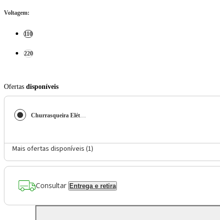
Voltagem
:
110
220
Ofertas
disponíveis
Churrasqueira Elétrica Britânia BCQ2000 Flame Grelha Argentina
Mais ofertas disponíveis (
1
)
Consultar
Entrega e retira