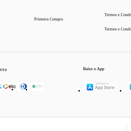
Termos e Condi
Primeira Compra
Termos e Condi
nto
Baixe o App
mos o máximo de 5 itens por produto ou enquanto durarem nossos e
o válidos exclusivamente para compras efetuadas no site, podendo di