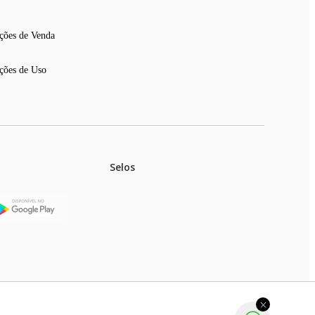
ções de Venda
ções de Uso
Selos
stoques.
ferir na rede de lojas físicas.