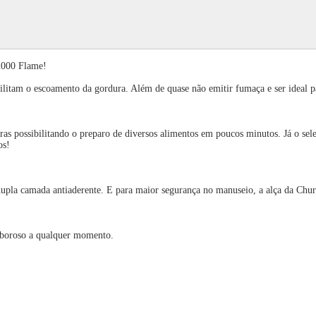
2000 Flame!
cilitam o escoamento da gordura. Além de quase não emitir fumaça e ser ideal p
as possibilitando o preparo de diversos alimentos em poucos minutos. Já o sele
os!
upla camada antiaderente. E para maior segurança no manuseio, a alça da Churra
aboroso a qualquer momento.