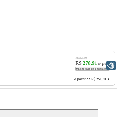
R$ 359,90
R$
278,91
no pix
Libras
Mais formas de pagamento
A partir de R$
251,91