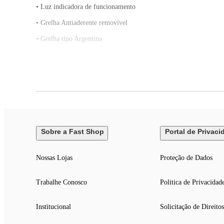
• Luz indicadora de funcionamento
• Grelha Antiaderente removível
• Grelha tipo Argentina
• Bandeja coletora de resíduos com capacidade de 1 litro
• Pés antiderrapantes
• Area da grelha: 992 cm²
• Material: metal e plástico.
Sobre a Fast Shop
Portal de Privaci
Nossas Lojas
Proteção de Dados
Trabalhe Conosco
Politica de Privacidad
Institucional
Solicitação de Direitos