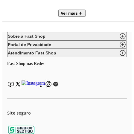
Totalmente Desmontável: Facilidade absoluta para limpar e guardar após o
uso.
Ver mais
Controle de Temperatura: Termostato de precisão para diferentes tipos de
grelhados.
Que tal combinar essa churrasqueira com um super Aparelho de Jantar?
Aproveite agora mesmo!
Sobre a Fast Shop
Portal de Privacidade
Atendimento Fast Shop
Fast Shop nas Redes
Site seguro