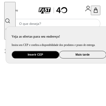
Fechar
Menu
Informe seu CEP
Veja as ofertas para seu endereço!
Insira seu CEP e confira a disponibilidade dos produtos e prazo de entrega.
Home
/
Eletroportátil
/
Preparo de Alimento
/
Grill e Churrasqueira Elétrica
/
Churrasqueira Elétrica Mondial Grand Steak & Grill CH-08-BI Inox Preta
Inserir CEP
Mais tarde