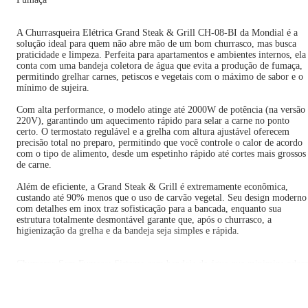
A Churrasqueira Elétrica Grand Steak & Grill CH-08-BI da Mondial é a
solução ideal para quem não abre mão de um bom churrasco, mas busca
praticidade e limpeza. Perfeita para apartamentos e ambientes internos, ela
conta com uma bandeja coletora de água que evita a produção de fumaça,
permitindo grelhar carnes, petiscos e vegetais com o máximo de sabor e o
mínimo de sujeira.
Com alta performance, o modelo atinge até 2000W de potência (na versão
220V), garantindo um aquecimento rápido para selar a carne no ponto
certo. O termostato regulável e a grelha com altura ajustável oferecem
precisão total no preparo, permitindo que você controle o calor de acordo
com o tipo de alimento, desde um espetinho rápido até cortes mais grossos
de carne.
Além de eficiente, a Grand Steak & Grill é extremamente econômica,
custando até 90% menos que o uso de carvão vegetal. Seu design moderno
com detalhes em inox traz sofisticação para a bancada, enquanto sua
estrutura totalmente desmontável garante que, após o churrasco, a
higienização da grelha e da bandeja seja simples e rápida.
Churrasco Sem Fumaça: Sistema com bandeja de água que minimiza odore
e fumaça.
Alta Potência: Rapidez e eficiência com 1800W (127V) ou 2000W (220V)
Grelha em Inox Regulável: Ajuste a altura ideal para o ponto perfeito da
carne.