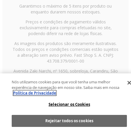
Garantimos o máximo de 5 itens por produto ou
enquanto durarem nossos estoques.
Preços e condições de pagamento válidos
exclusivamente para compras efetuadas no site,
podendo diferir na rede de lojas físicas.
As imagens dos produtos são meramente ilustrativas.
Todos os preços e condições comerciais estão sujeitos
a alteração sem aviso prévio. Fast Shop S. A. CNPJ:
43.708.379/0001-00
Avenida Zaki Narchi, nº 1650, sobreloja, Carandiru, São
Paulo/SP, CEP 02029-001, Telefone: 11 3003-3728 ©
Nós utilizamos cookies para que você tenha uma melhor
2013 Fast Shop - Todos os direitos reservados
RF
experiência de navegação em nosso site. Saiba mais em nossa
Política de Privacidade
Selecionar os Cookies
Rejeitar todos os cookies