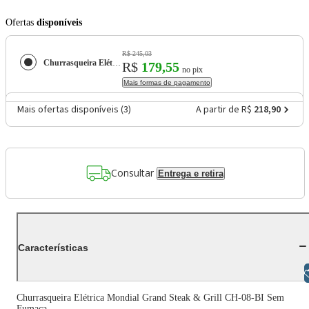
Ofertas
disponíveis
R$ 245,03
Churrasqueira Elétrica Mondial Grand Steak & Grill CH-08-BI Inox Preta
R$
179,55
no pix
Mais formas de pagamento
Mais ofertas disponíveis (
3
)
A partir de R$
218,90
Consultar
Entrega e retira
Características
Libras
Churrasqueira Elétrica Mondial Grand Steak & Grill CH-08-BI Sem
Fumaça