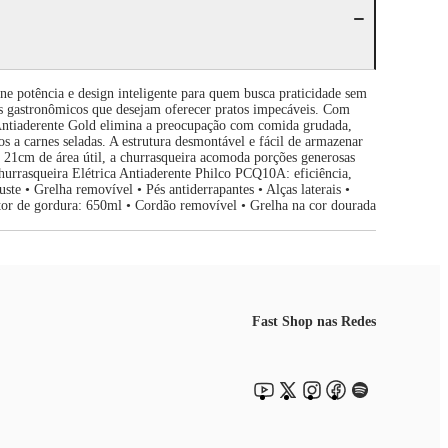
e potência e design inteligente para quem busca praticidade sem
ios gastronômicos que desejam oferecer pratos impecáveis. Com
 Antiaderente Gold elimina a preocupação com comida grudada,
 a carnes seladas. A estrutura desmontável e fácil de armazenar
21cm de área útil, a churrasqueira acomoda porções generosas
hurrasqueira Elétrica Antiaderente Philco PCQ10A: eficiência,
e • Grelha removível • Pés antiderrapantes • Alças laterais •
or de gordura: 650ml • Cordão removível • Grelha na cor dourada
Fast Shop nas Redes