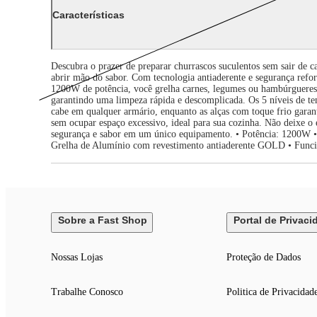
Características
Descubra o prazer de preparar churrascos suculentos sem sair de 
abrir mão do sabor. Com tecnologia antiaderente e segurança refor
1200W de potência, você grelha carnes, legumes ou hambúrgueres 
garantindo uma limpeza rápida e descomplicada. Os 5 níveis de te
cabe em qualquer armário, enquanto as alças com toque frio gara
sem ocupar espaço excessivo, ideal para sua cozinha. Não deixe o
segurança e sabor em um único equipamento. • Potência: 1200W • Di
Grelha de Alumínio com revestimento antiaderente GOLD • Funcio
Sobre a Fast Shop
Portal de Privaci
Nossas Lojas
Proteção de Dados
Trabalhe Conosco
Politica de Privacidad