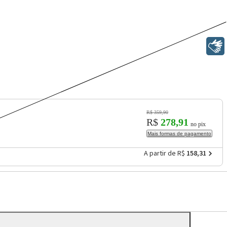
Libras
R$ 359,90
R$
278,91
no pix
Mais formas de pagamento
A partir de R$
158,31