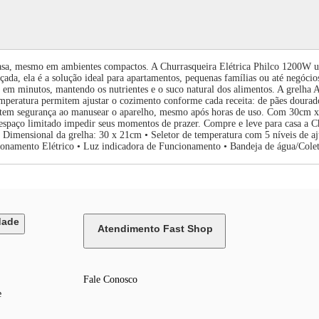
casa, mesmo em ambientes compactos. A Churrasqueira Elétrica Philco 1200W un
çada, ela é a solução ideal para apartamentos, pequenas famílias ou até negóc
em minutos, mantendo os nutrientes e o suco natural dos alimentos. A grelha
mperatura permitem ajustar o cozimento conforme cada receita: de pães dourados
ntem segurança ao manusear o aparelho, mesmo após horas de uso. Com 30cm x 
 espaço limitado impedir seus momentos de prazer. Compre e leve para casa a C
mensional da grelha: 30 x 21cm • Seletor de temperatura com 5 níveis de ajust
namento Elétrico • Luz indicadora de Funcionamento • Bandeja de água/Colet
dade
Atendimento Fast Shop
Fale Conosco
e