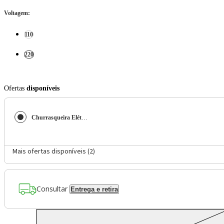
Voltagem
:
110
220
Ofertas
disponíveis
Churrasqueira Elétrica Philco Antiaderente Gold 1200W PCQ10A
Mais ofertas disponíveis (
2
)
Consultar
Entrega e retira