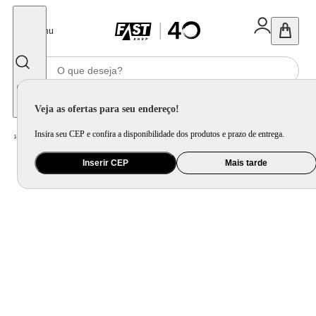
Fechar
Menu
Informe seu CEP
Veja as ofertas para seu endereço!
Insira seu CEP e confira a disponibilidade dos produtos e prazo de entrega.
Home
/
Informática e Games
/
Software e Insumo
/
Cartucho de Tinta, Toner e Tinta para Impressora
Inserir CEP
Mais tarde