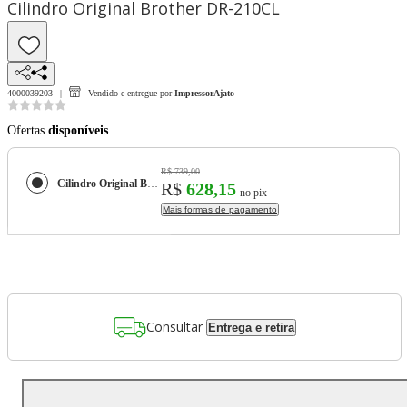
Cilindro Original Brother DR-210CL
4000039203
Vendido e entregue por
ImpressorAjato
Ofertas
disponíveis
R$ 739,00
Cilindro Original Brother DR-210CL
R$
628,15
no pix
Mais formas de pagamento
Consultar
Entrega e retira