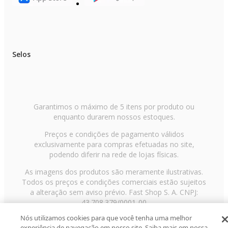
Selos
Garantimos o máximo de 5 itens por produto ou
enquanto durarem nossos estoques.
Preços e condições de pagamento válidos
exclusivamente para compras efetuadas no site,
podendo diferir na rede de lojas físicas.
As imagens dos produtos são meramente ilustrativas.
Todos os preços e condições comerciais estão sujeitos
a alteração sem aviso prévio. Fast Shop S. A. CNPJ:
43.708.379/0001-00
Nós utilizamos cookies para que você tenha uma melhor
Avenida Zaki Narchi, nº 1650, sobreloja, Carandiru, São
experiência de navegação em nosso site. Saiba mais em nossa