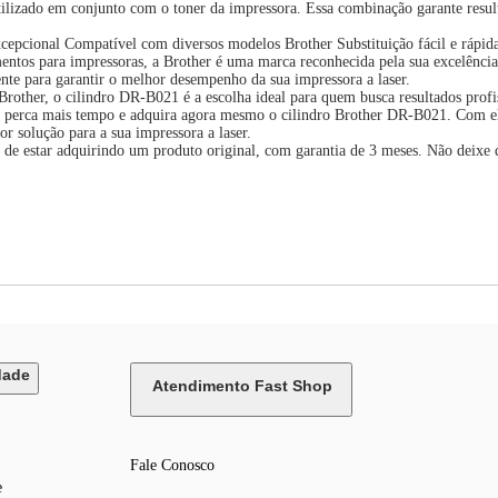
tilizado em conjunto com o toner da impressora. Essa combinação garante resul
pcional Compatível com diversos modelos Brother Substituição fácil e rápida G
mentos para impressoras, a Brother é uma marca reconhecida pela sua excelênci
nte para garantir o melhor desempenho da sua impressora a laser.
rother, o cilindro DR-B021 é a escolha ideal para quem busca resultados profi
erca mais tempo e adquira agora mesmo o cilindro Brother DR-B021. Com ele, 
or solução para a sua impressora a laser.
e de estar adquirindo um produto original, com garantia de 3 meses. Não deixe
dade
Atendimento Fast Shop
Fale Conosco
e