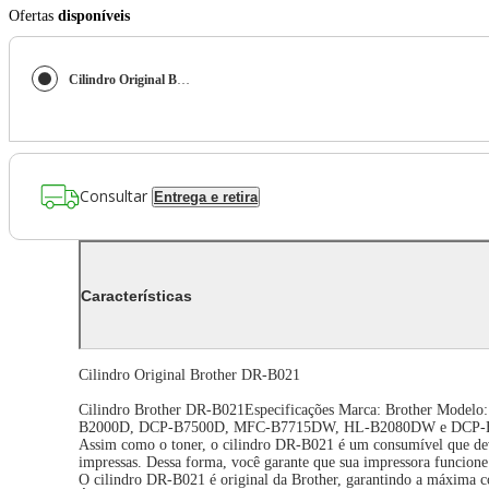
Ofertas
disponíveis
Cilindro Original Brother DR-B021
Consultar
Entrega e retira
Características
Cilindro Original Brother DR-B021
Cilindro Brother DR-B021Especificações Marca: Brother Modelo:
B2000D, DCP-B7500D, MFC-B7715DW, HL-B2080DW e DCP-B7535D
Assim como o toner, o cilindro DR-B021 é um consumível que deve
impressas. Dessa forma, você garante que sua impressora funcione 
O cilindro DR-B021 é original da Brother, garantindo a máxima co