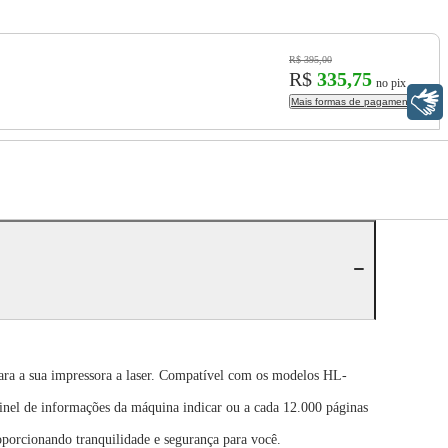
R$ 395,00
R$
335,75
no pix
Libras
Mais formas de pagamento
a a sua impressora a laser. Compatível com os modelos HL-
nel de informações da máquina indicar ou a cada 12.000 páginas
oporcionando tranquilidade e segurança para você.