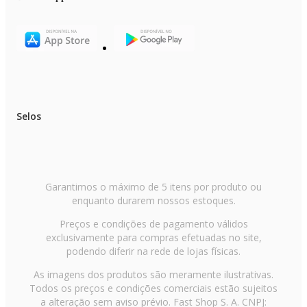
OBSERVAÇÕES IMPORTANTES
- As cores do produto podem variar de acordo com a calibração e resoluçã
do monitor ou tela utilizada.
- As imagens são meramente ilustrativas.
- O produto real pode apresentar pequenas variações de tonalidade, format
ou acabamento.
Selos
- Verifique a voltagem informada no título do produto antes de efetuar a
compra.
Garantimos o máximo de 5 itens por produto ou
enquanto durarem nossos estoques.
Preços e condições de pagamento válidos
exclusivamente para compras efetuadas no site,
podendo diferir na rede de lojas físicas.
As imagens dos produtos são meramente ilustrativas.
Todos os preços e condições comerciais estão sujeitos
a alteração sem aviso prévio. Fast Shop S. A. CNPJ: