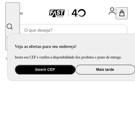
Fechar
Menu
Informe seu CEP
Veja as ofertas para seu endereço!
Insira seu CEP e confira a disponibilidade dos produtos e prazo de entrega.
Home
/
Ar e Ventilação
/
Climatizador
Inserir CEP
Mais tarde