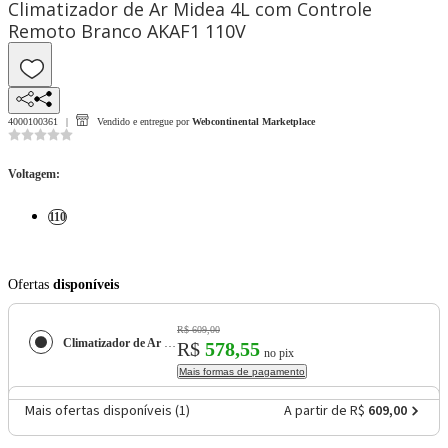
Climatizador de Ar Midea 4L com Controle
Remoto Branco AKAF1 110V
4000100361
Vendido e entregue por
Webcontinental Marketplace
Voltagem
:
110
Ofertas
disponíveis
R$ 609,00
Climatizador de Ar Midea 4L com Controle Remoto Branco AKAF1 110V
R$
578,55
no pix
Mais formas de pagamento
Mais ofertas disponíveis (
1
)
A partir de R$
609,00