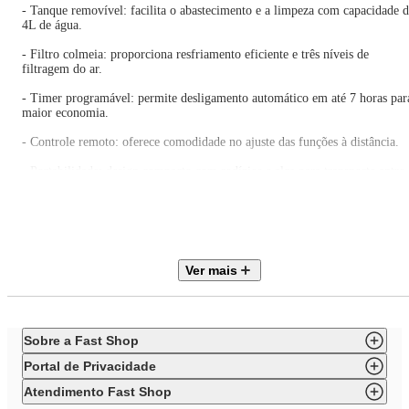
- Tanque removível: facilita o abastecimento e a limpeza com capacidade 
4L de água.
- Filtro colmeia: proporciona resfriamento eficiente e três níveis de
filtragem do ar.
- Timer programável: permite desligamento automático em até 7 horas par
maior economia.
- Controle remoto: oferece comodidade no ajuste das funções à distância.
- Portabilidade: design compacto com rodízios e alça para transporte entre
ambientes.
- Caixas de gel: garantem resfriamento mais eficiente em dias quentes.
ESPECIFICAÇÕES TÉCNICAS
Ver mais
Capacidade do reservatório de água: 4L
Voltagem: 110V
Vazão de ar: 370 m³/h
Número de velocidades: 3
Sobre a Fast Shop
Timer: 7 horas
Função oscilação: Sim
Portal de Privacidade
Função purificador: Sim
Função umidificador: Sim
Atendimento Fast Shop
Tipo de filtro: Lavável