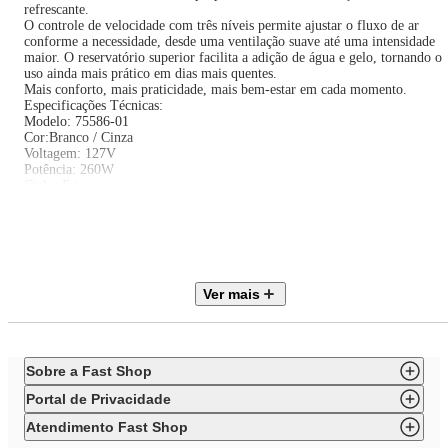
refrescante.
O controle de velocidade com três níveis permite ajustar o fluxo de ar
conforme a necessidade, desde uma ventilação suave até uma intensidade
maior. O reservatório superior facilita a adição de água e gelo, tornando o
uso ainda mais prático em dias mais quentes.
Mais conforto, mais praticidade, mais bem-estar em cada momento.
Especificações Técnicas:
Modelo: 75586-01
Cor:Branco / Cinza
Voltagem: 127V
Potência: 260W
Ciclo: Frio
Capacidade do reservatório: 65L
Consumo de energia: 0,23 kwh
Reservatório de gelo para resfriamento da água: SIM
Funções: Filtra, ventila, circula, umidifica e climatiza o ar;
Timer programável: SIM
Dimensões do produto: 105 A X 64,5 L X 44,5 P cm
Ver mais
Peso do produto: 14,8 Kg
Garantia: 12 Meses
Sobre a Fast Shop
Portal de Privacidade
Atendimento Fast Shop