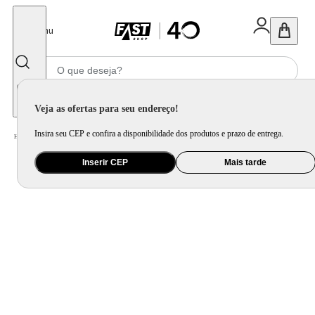
Fechar
Menu
Informe seu CEP
Veja as ofertas para seu endereço!
Insira seu CEP e confira a disponibilidade dos produtos e prazo de entrega.
Home
/
Ar e Ventilação
/
Climatizador
Inserir CEP
Mais tarde