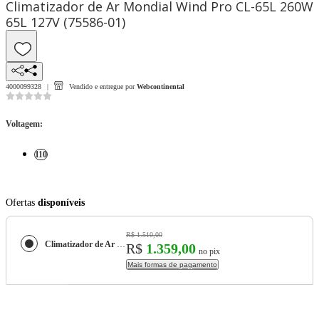
Climatizador de Ar Mondial Wind Pro CL-65L 260W
65L 127V (75586-01)
4000099328
Vendido e entregue por
Webcontinental
Voltagem
:
110
Ofertas
disponíveis
R$ 1.510,00
Climatizador de Ar Mondial Wind Pro CL-65L 260W 65L 127V (75586-01)
R$
1.359,00
no pix
Mais formas de pagamento