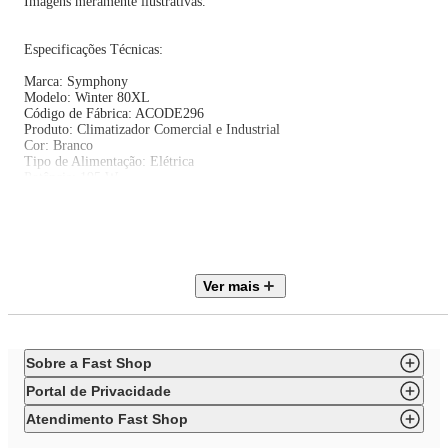
Imagens meramente ilustrativas.
Especificações Técnicas:
Marca: Symphony
Modelo: Winter 80XL
Código de Fábrica: ACODE296
Produto: Climatizador Comercial e Industrial
Cor: Branco
Tipo de Alimentação: Elétrica
Potência: 195 W
Ambiente recomendado: até 130 m³
Modo de Ventilação: Axial
Níveis de Velocidade: 3
Tecnologia SMPS: Switch Mode Power Supply
Painel Evaporativo: Colmeia (Honeycomb) 4 lados
Tecnologia i-Pure: Sim
Ver mais
Peso Líquido: 12 kg
Dimensões (A x L x P): 127 x 63 x 44,5 cm
Certificação: Portaria INMETRO 148 NCC 24.10857 (18/07/30)
Voltagem: 127 Volts
Garantia: 12 meses
Sobre a Fast Shop
Portal de Privacidade
Atendimento Fast Shop