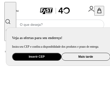
Fechar
Menu
Informe seu CEP
Veja as ofertas para seu endereço!
Insira seu CEP e confira a disponibilidade dos produtos e prazo de entrega.
Home
/
Ar e Ventilação
/
Climatizador
/
Climatizador de Ar Symphony 80 Litros Winter 80XL Branco - 127 Volts
Inserir CEP
Mais tarde