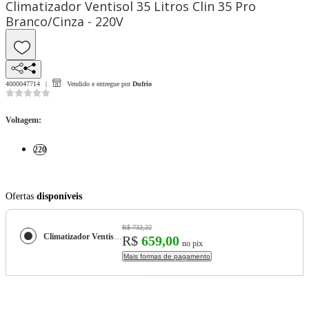
Climatizador Ventisol 35 Litros Clin 35 Pro
Branco/Cinza - 220V
4000047714
Vendido e entregue por
Dufrio
Voltagem
:
220
Ofertas
disponíveis
R$ 732,22
Climatizador Ventisol 35 Litros Clin 35 Pro Branco/Cinza - 220V
R$
659,00
no pix
Mais formas de pagamento