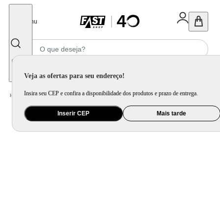
Fechar
Menu
Informe seu CEP
Veja as ofertas para seu endereço!
Insira seu CEP e confira a disponibilidade dos produtos e prazo de entrega.
Home
/
Ar e Ventilação
/
Climatizador
Inserir CEP
Mais tarde