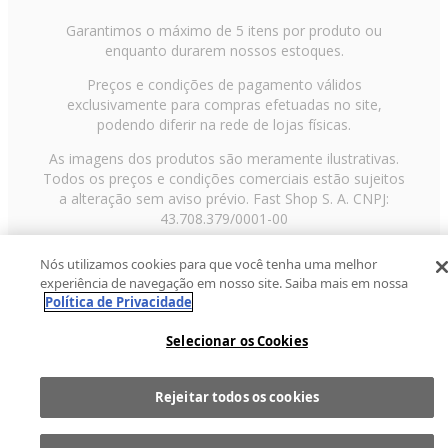
Garantimos o máximo de 5 itens por produto ou
enquanto durarem nossos estoques.
Preços e condições de pagamento válidos
exclusivamente para compras efetuadas no site,
podendo diferir na rede de lojas físicas.
As imagens dos produtos são meramente ilustrativas.
Todos os preços e condições comerciais estão sujeitos
a alteração sem aviso prévio. Fast Shop S. A. CNPJ:
43.708.379/0001-00
Avenida Zaki Narchi, nº 1650, sobreloja, Carandiru, São
Nós utilizamos cookies para que você tenha uma melhor
Paulo/SP, CEP 02029-001, Telefone: 11 3003-3728 ©
experiência de navegação em nosso site. Saiba mais em nossa
2013 Fast Shop - Todos os direitos reservados
RF
Política de Privacidade
Selecionar os Cookies
Rejeitar todos os cookies