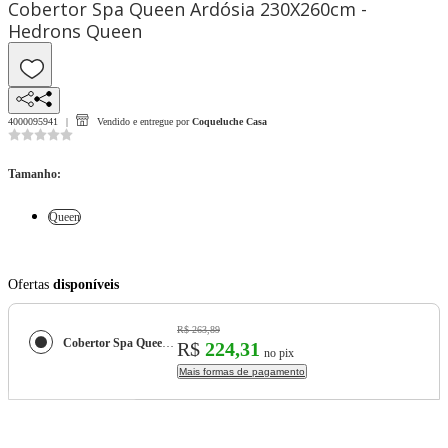
Cobertor Spa Queen Ardósia 230X260cm -
Hedrons Queen
4000095941
Vendido e entregue por
Coqueluche Casa
Tamanho
:
Queen
Ofertas
disponíveis
R$ 263,89
Cobertor Spa Queen Ardósia 230X260cm - Hedrons
R$
224,31
no pix
Mais formas de pagamento