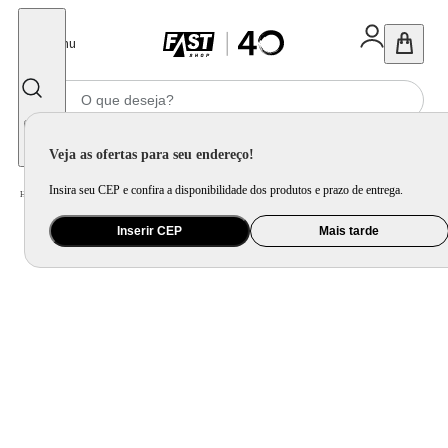
Fechar
Menu
Informe seu CEP
Veja as ofertas para seu endereço!
Insira seu CEP e confira a disponibilidade dos produtos e prazo de entrega.
Home
/
Cama, Mesa e Banho
/
Cama
/
Cobertor e Edredom
/
Cobertor Spa Queen Ardósia 230X260cm - Hedrons
Inserir CEP
Mais tarde