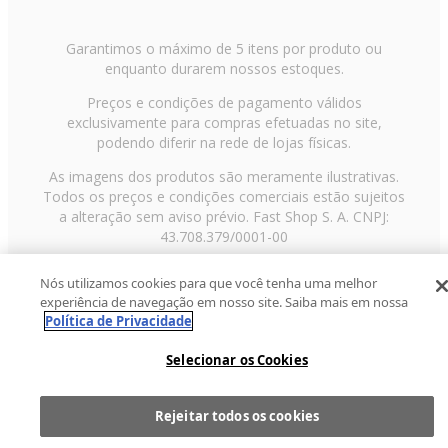
Garantimos o máximo de 5 itens por produto ou
enquanto durarem nossos estoques.
Preços e condições de pagamento válidos
exclusivamente para compras efetuadas no site,
podendo diferir na rede de lojas físicas.
As imagens dos produtos são meramente ilustrativas.
Todos os preços e condições comerciais estão sujeitos
a alteração sem aviso prévio. Fast Shop S. A. CNPJ:
43.708.379/0001-00
Avenida Zaki Narchi, nº 1650, sobreloja, Carandiru, São
Nós utilizamos cookies para que você tenha uma melhor
Paulo/SP, CEP 02029-001, Telefone: 11 3003-3728 ©
experiência de navegação em nosso site. Saiba mais em nossa
2013 Fast Shop - Todos os direitos reservados
RF
Política de Privacidade
Selecionar os Cookies
Rejeitar todos os cookies