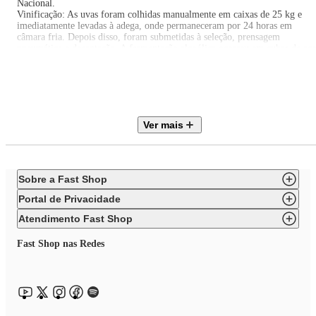
Nacional.
Vinificação: As uvas foram colhidas manualmente em caixas de 25 kg e
imediatamente levadas à adega, onde permaneceram por 24 horas em
câmara fria. Depois disso, foram submetidas à seleção, prensagem
pneumática e decantação. A fermentação alcoólica ocorreu em cubas de aç
inox com leveduras selecionadas, sendo que parte do mosto foi trasfegada
para barricas de 500 L, onde completou a fermentação.
Maturação: 6 meses sobre as borras, em cubas de aço inox e em barricas
usadas de carvalho francês de 225 litros.
Pontuado por Decanter em 2023: 92
Ver mais
Sobre a Fast Shop
Portal de Privacidade
Atendimento Fast Shop
Fast Shop nas Redes