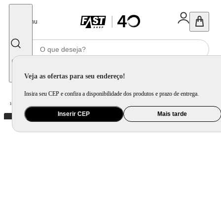
Fechar
Menu
Informe seu CEP
Veja as ofertas para seu endereço!
Insira seu CEP e confira a disponibilidade dos produtos e prazo de entrega.
Home
/
Mercado
/
Bebida
/
Vinho
Inserir CEP
Mais tarde