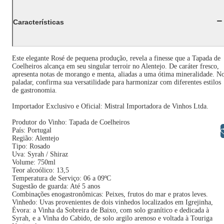
Características
Este elegante Rosé de pequena produção, revela a finesse que a Tapada de
Coelheiros alcança em seu singular terroir no Alentejo. De caráter fresco,
apresenta notas de morango e menta, aliadas a uma ótima mineralidade. N
paladar, confirma sua versatilidade para harmonizar com diferentes estilos
de gastronomia.
Importador Exclusivo e Oficial: Mistral Importadora de Vinhos Ltda.
Produtor do Vinho: Tapada de Coelheiros
País: Portugal
Libras
Região: Alentejo
Tipo: Rosado
Uva: Syrah / Shiraz
Volume: 750ml
Teor alcoólico: 13,5
Temperatura de Serviço: 06 a 09ºC
Sugestão de guarda: Até 5 anos
Combinações enogastronômicas: Peixes, frutos do mar e pratos leves.
Vinhedo: Uvas provenientes de dois vinhedos localizados em Igrejinha,
Évora: a Vinha da Sobreira de Baixo, com solo granítico e dedicada à
Syrah, e a Vinha do Cabido, de solo argilo arenoso e voltada à Touriga