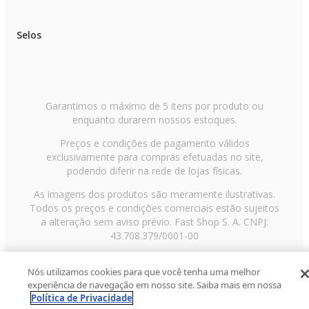
Selos
Garantimos o máximo de 5 itens por produto ou
enquanto durarem nossos estoques.
Preços e condições de pagamento válidos
exclusivamente para compras efetuadas no site,
podendo diferir na rede de lojas físicas.
As imagens dos produtos são meramente ilustrativas.
Todos os preços e condições comerciais estão sujeitos
a alteração sem aviso prévio. Fast Shop S. A. CNPJ:
43.708.379/0001-00
Avenida Zaki Narchi, nº 1650, sobreloja, Carandiru, São
Nós utilizamos cookies para que você tenha uma melhor
Paulo/SP, CEP 02029-001, Telefone: 11 3003-3728 ©
experiência de navegação em nosso site. Saiba mais em nossa
2013 Fast Shop - Todos os direitos reservados
RF
Política de Privacidade