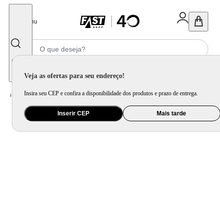
Fechar
Menu
Informe seu CEP
Veja as ofertas para seu endereço!
Insira seu CEP e confira a disponibilidade dos produtos e prazo de entrega.
Home
/
Mercado
/
Bebida
/
Vinho
Inserir CEP
Mais tarde