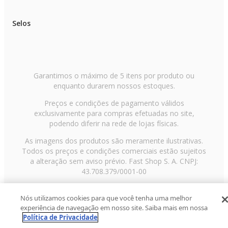
Selos
Garantimos o máximo de 5 itens por produto ou
enquanto durarem nossos estoques.
Preços e condições de pagamento válidos
exclusivamente para compras efetuadas no site,
podendo diferir na rede de lojas físicas.
As imagens dos produtos são meramente ilustrativas.
Todos os preços e condições comerciais estão sujeitos
a alteração sem aviso prévio. Fast Shop S. A. CNPJ:
43.708.379/0001-00
Avenida Zaki Narchi, nº 1650, sobreloja, Carandiru, São
Nós utilizamos cookies para que você tenha uma melhor
Paulo/SP, CEP 02029-001, Telefone: 11 3003-3728 ©
experiência de navegação em nosso site. Saiba mais em nossa
2013 Fast Shop - Todos os direitos reservados
RF
Política de Privacidade