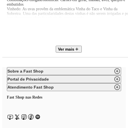
embutidos
Vinhedo: As uvas provêm da emblemática Vinha do Taco e Vinha da
Sobreira. Uma das particularidades destas vinhas é não serem irrigadas e p
isso alcançarem elevados níveis de concentração.
Vinificação: Fermentado por leveduras indígenas permitindo assim uma
melhor expressão das vinhas e solos.
Maturação: Estagia durante um ano em barricas usadas, posteriormente 6
meses em garrafa antes de liberar para comércio.
Pontuado por Robert Parker em 2023: 91
Ver mais
Sobre a Fast Shop
Portal de Privacidade
Atendimento Fast Shop
Fast Shop nas Redes