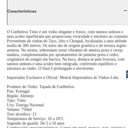
Características
O Coelheiros Tinto é um vinho elegante e fresco, com taninos sedosos e
uma acidez equilibrada que proporciona vivacidade e estrutura ao conjunto
Proveniente de vinhas do Taco, Alto e Choupal, localizadas a uma altitude
media de 300 metros. Os solos são de origem granítica e de textura argilo-
arenosa. No aroma, sobressaem notas vibrantes de ameixa preta e cereja
madura, complementadas por apontamentos de pimenta preta e cedro,
originários do estágio em barrica. Na boca, destaca-se pela frescura, com
taninos sedosos e uma acidez bem integrada, conferindo equilíbrio e
estrutura ao vinho. O final é prolongado e envolvente.
Libras
Importador Exclusivo e Oficial: Mistral Importadora de Vinhos Ltda.
Produtor do Vinho: Tapada de Coelheiros
País: Portugal
Região: Alentejo
Tipo: Tinto
Uva: Touriga Nacional
Volume: 750ml
Teor alcoólico: 13
Temperatura de Serviço: 16 a 18°C
Sugestão de guarda: De 5 a 10 anos
Combinações enogastronômicas: Carnes em geral, massas, aves, queijos e