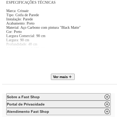
ESPECIFICAÇÕES TÉCNICAS
Marca: Crissair
Tipo: Coifa de Parede
Instalação: Parede
Acabamento: Preto
Material: Aço Carbono com pintura "Black Matte"
Cor: Preto
Largura Comercial: 90 cm
Largura: 90 cm
Profundidade: 48 cm
Altura Máxima: 1.100 mm
Funcionamento: Depurador | Exaustor
Comando: Touch Screen
Display: Eletrônico
Vazão: 1.050 m³/h
Tipo de Aspiração: Perimetral
Velocidades: 3
Ver mais
Iluminação: Slim LED
Potência da Lâmpada: 1,5 W
Timer: Sim
Filtro de Alumínio: Sim
Filtro de Carvão Ativado: Não
Sobre a Fast Shop
Peso Líquido: 23 Kg
Voltagem: 220 V
Portal de Privacidade
Frequência: 60 Hz
Potência: 271 W
Atendimento Fast Shop
Classificação Energética: Não informada