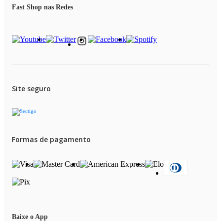
Sob Consulta: Sim
Fast Shop nas Redes
Solicitar Produto: Sim
Site seguro
Formas de pagamento
Baixe o App