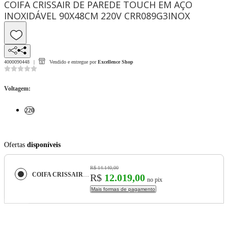
COIFA CRISSAIR DE PAREDE TOUCH EM AÇO
INOXIDÁVEL 90X48CM 220V CRR089G3INOX
4000090448
Vendido e entregue por
Excellence Shop
Voltagem
:
220
Ofertas
disponíveis
R$ 14.140,00
COIFA CRISSAIR DE PAREDE TOUCH EM AÇO INOXIDÁVEL 90X48CM 220V CRR089G3INOX
R$
12.019,00
no pix
Mais formas de pagamento