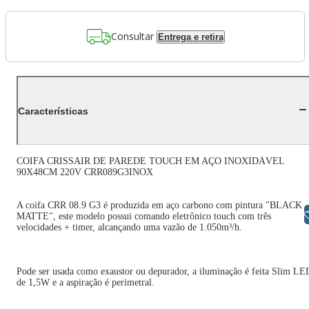
Consultar
Entrega e retira
Características
COIFA CRISSAIR DE PAREDE TOUCH EM AÇO INOXIDÁVEL
90X48CM 220V CRR089G3INOX
A coifa CRR 08.9 G3 é produzida em aço carbono com pintura "BLACK
Libras
MATTE", este modelo possui comando eletrônico touch com três
velocidades + timer, alcançando uma vazão de 1.050m³/h.
Pode ser usada como exaustor ou depurador, a iluminação é feita Slim LE
de 1,5W e a aspiração é perimetral.