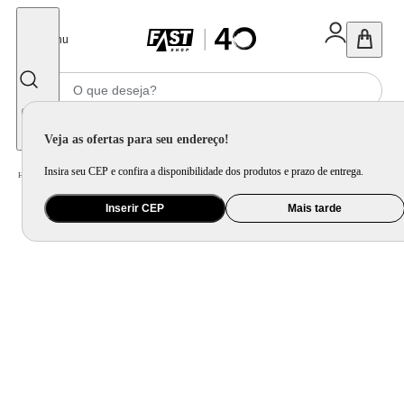
Fechar
Menu
Informe seu CEP
Veja as ofertas para seu endereço!
Insira seu CEP e confira a disponibilidade dos produtos e prazo de entrega.
Home
/
Eletrodomésticos
/
Coifa e Depurador
Inserir CEP
Mais tarde