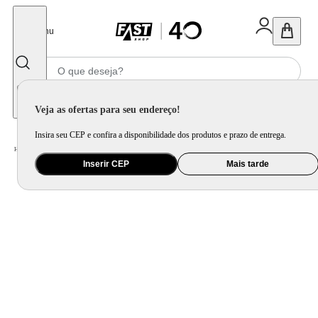
Fechar
Menu
Informe seu CEP
Veja as ofertas para seu endereço!
Insira seu CEP e confira a disponibilidade dos produtos e prazo de entrega.
Home
/
Eletrodomésticos
/
Coifa e Depurador
Inserir CEP
Mais tarde