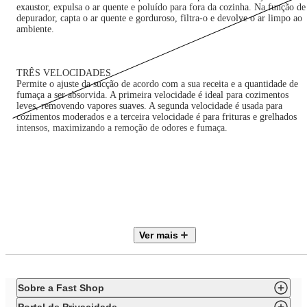
exaustor, expulsa o ar quente e poluído para fora da cozinha. Na função de
depurador, capta o ar quente e gorduroso, filtra-o e devolve o ar limpo ao
ambiente.
TRÊS VELOCIDADES
Permite o ajuste da sucção de acordo com a sua receita e a quantidade de
fumaça a ser absorvida. A primeira velocidade é ideal para cozimentos
leves, removendo vapores suaves. A segunda velocidade é usada para
cozimentos moderados e a terceira velocidade é para frituras e grelhados
intensos, maximizando a remoção de odores e fumaça.
POTÊNCIA DE 250W
Oferece uma eficiente capacidade de sucção, removendo odores, fumaça e
gordura da cozinha.
Ver mais
DUPLA FILTRAGEM
Seu ambiente muito mais agradável!
Com tela metálica filtrante e filtro de carvão ativo, sua cozinha permanece
livre de fumaça e odores indesejados enquanto você cozinha.
Sobre a Fast Shop