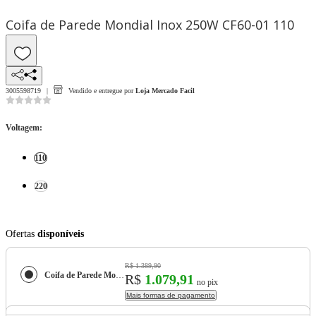
Coifa de Parede Mondial Inox 250W CF60-01 110
3005598719
Vendido e entregue por
Loja Mercado Facil
Voltagem
:
110
220
Ofertas
disponíveis
R$ 1.389,90
Coifa de Parede Mondial Inox 250W CF60-01
R$
1.079,91
no pix
Mais formas de pagamento