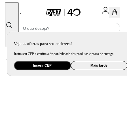
Fechar
Menu
Informe seu CEP
Veja as ofertas para seu endereço!
Insira seu CEP e confira a disponibilidade dos produtos e prazo de entrega.
Home
/
Eletrodomésticos
/
Coifa e Depurador
/
Coifa de Parede Mondial Inox 250W CF60-01
Inserir CEP
Mais tarde