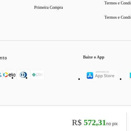
Termos e Condi
Primeira Compra
Termos e Condi
nto
Baixe o App
mos o máximo de 5 itens por produto ou enquanto durarem nossos e
o válidos exclusivamente para compras efetuadas no site, podendo di
R$
572,31
no pix
odos os preços e condições comerciais estão sujeitos a alteração se