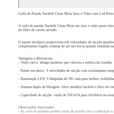
Coifa de Parede Nardelli Clean 90cm Inox e Vidro com Led Pret
A coifa de parede Nardelli Clean 90cm em inox e vidro preto ofere
do filtro de carvão ativado.
O painel mecânico proporciona três velocidades de sucção ajustáv
complementa fogões cooktop de até seis bocas quando instalada n
Vantagens e diferenciais
- Vidro curvo: design moderno que valoriza a estética da cozinha.
- Painel mecânico: 3 velocidades de sucção com acionamento simpl
- Iluminação LED: 6 lâmpadas de 3W cada para melhor visibilidad
- Sistema duplo de filtragem: filtro metálico lavável e filtro de ca
- Capacidade de sucção: vazão de 550 m³/h para eficiência na exa
Observações importantes
- As cores do produto podem variar de acordo com a calibração e r