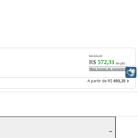
R$ 635,90
R$
572,31
no pix
Mais formas de pagamento
Libras
A partir de R$
693,25