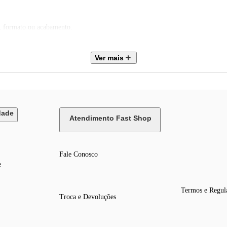
e, formato ou acabamento.
etuar a compra.
Ver mais
dade
Atendimento Fast Shop
Fale Conosco
e
Termos e Regul
Troca e Devoluções