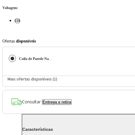
Voltagem
:
110
Ofertas
disponíveis
Coifa de Parede Nardelli Clean 90cm Inox e Vidro com Led Preto 110V
Mais ofertas disponíveis (
1
)
Consultar
Entrega e retira
Características