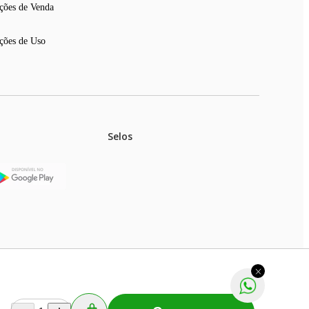
ções de Venda
ções de Uso
Selos
stoques.
ferir na rede de lojas físicas.
m aviso prévio. Fast Shop S. A. CNPJ: 43.708.379/0001-