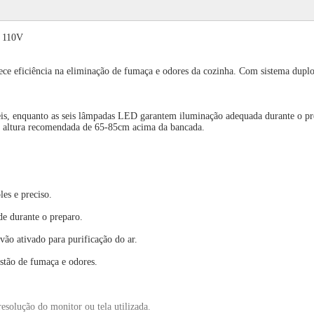
o 110V
ce eficiência na eliminação de fumaça e odores da cozinha. Com sistema duplo d
eis, enquanto as seis lâmpadas LED garantem iluminação adequada durante o prep
a altura recomendada de 65-85cm acima da bancada.
es e preciso.
e durante o preparo.
rvão ativado para purificação do ar.
ustão de fumaça e odores.
esolução do monitor ou tela utilizada.