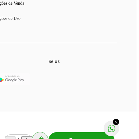
ções de Venda
ções de Uso
Selos
stoques.
ferir na rede de lojas físicas.
m aviso prévio. Fast Shop S. A. CNPJ: 43.708.379/0001-