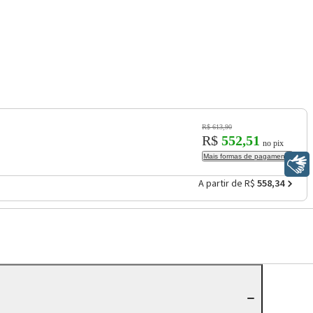
R$ 613,90
R$
552,51
no pix
Mais formas de pagamento
Libras
A partir de R$
558,34