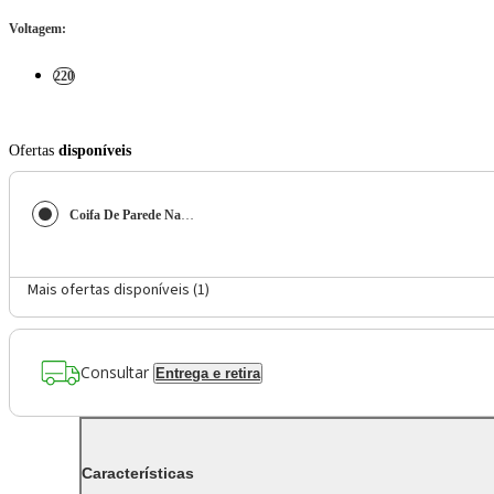
Voltagem
:
220
Ofertas
disponíveis
Coifa De Parede Nardelli Vidro Curvo Duto Slim 70cm Inox 220V
Mais ofertas disponíveis (
1
)
Consultar
Entrega e retira
Características