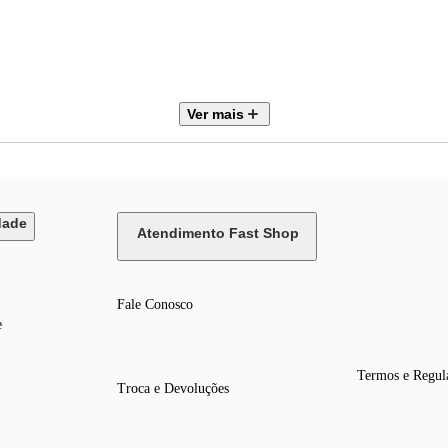
Ver mais
r o recebimento
dade
Atendimento Fast Shop
Fale Conosco
e
Termos e Regul
Troca e Devoluções