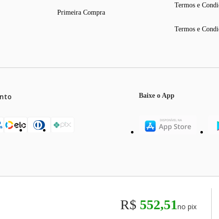
Termos e Condi
Primeira Compra
Termos e Condi
el)
nto
Baixe o App
de fabricação)
mos o máximo de 5 itens por produto ou enquanto durarem nossos e
o válidos exclusivamente para compras efetuadas no site, podendo di
R$
552,51
no pix
odos os preços e condições comerciais estão sujeitos a alteração se