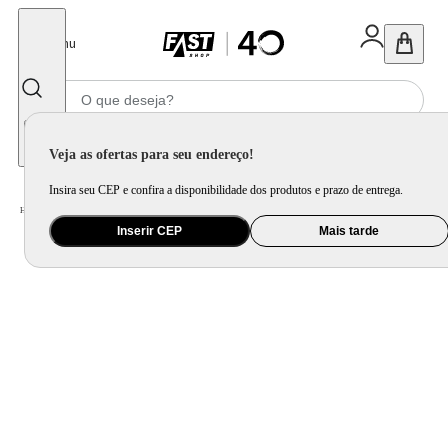
Fechar
Menu
Informe seu CEP
Veja as ofertas para seu endereço!
Insira seu CEP e confira a disponibilidade dos produtos e prazo de entrega.
Home
/
Eletrodomésticos
/
Coifa e Depurador
/
Coifa de Parede Oster 90cm Inox OCFA490 – 127 Volts
Inserir CEP
Mais tarde