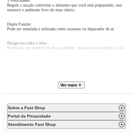
3 velocidades:
Regule a sucção conforme o alimento que você está preparando, isso
manterá o ambiente livre do mau cheiro.
Dupla Função:
Pode ser instalada e utilizada como exaustor ou depurador de ar.
Design em vidro e inox:
Produzida em material de alta qualidade, proporciona elegância à sua
cozinha.
Iluminação em led:
As 2 lâmpadas em LED favorecem a visualização dos alimentos durante o
seu preparo.
Ver mais
Triplo Filtro de Alumínio Lavável e Filtro de Carvão Ativado:
Eficiente para reter fumaças e odores, prático de retirar e fácil de lavar.
Sobre a Fast Shop
Altura regulável:
Ajuste o duto flexível de acordo com a instalação da sua cozinha. Ideal par
Portal de Privacidade
fogões de até 6 bocas.
Atendimento Fast Shop