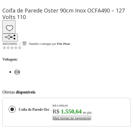
Coifa de Parede Oster 90cm Inox OCFA490 – 127
Volts 110
3005590992
Vendido e entregue por
Frio Pecas
Voltagem
:
110
Ofertas
disponíveis
R$ 1.998,00
Coifa de Parede Oster 90cm Inox OCFA490 – 127 Volts
R$
1.550,64
no pix
Mais formas de pagamento