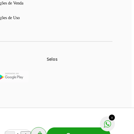
ções de Venda
ções de Uso
Selos
stoques.
ferir na rede de lojas físicas.
m aviso prévio. Fast Shop S. A. CNPJ: 43.708.379/0001-