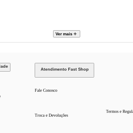
Ver mais
dade
Atendimento Fast Shop
Fale Conosco
e
esolução do monitor ou tela utilizada.
Termos e Regul
Troca e Devoluções
e, formato ou acabamento.
etuar a compra.