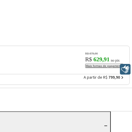
R$ 879,90
R$
629,91
no pix
Mais formas de pagamento
Libras
A partir de R$
799,90