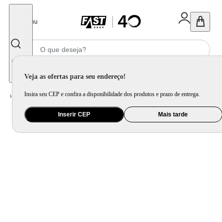
Fechar
Menu
Informe seu CEP
Veja as ofertas para seu endereço!
Insira seu CEP e confira a disponibilidade dos produtos e prazo de entrega.
Home
/
Eletrodomésticos
/
Coifa e Depurador
/
Coifa Pirâmide Philco 2 em 1 60cm Inox PCO62I
Inserir CEP
Mais tarde