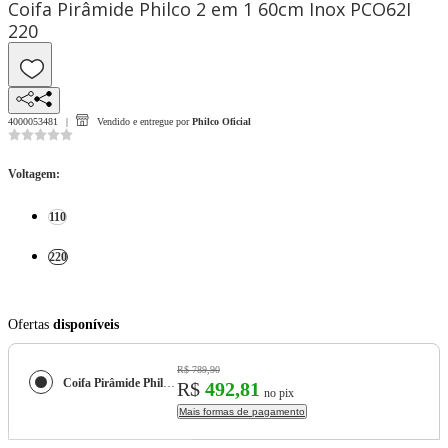
Coifa Pirâmide Philco 2 em 1 60cm Inox PCO62I
220
4000053481
Vendido e entregue por
Philco Oficial
Voltagem
:
110
220
Ofertas
disponíveis
R$ 789,90
Coifa Pirâmide Philco 2 em 1 60cm Inox PCO62I
R$
492,81
no pix
Mais formas de pagamento