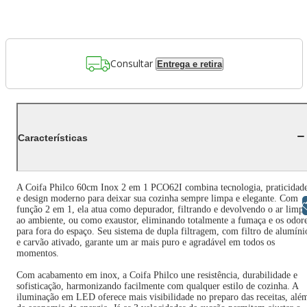
Consultar
Entrega e retira
Características
A Coifa Philco 60cm Inox 2 em 1 PCO62I combina tecnologia, praticidad
e design moderno para deixar sua cozinha sempre limpa e elegante. Com
Libras
função 2 em 1, ela atua como depurador, filtrando e devolvendo o ar limp
ao ambiente, ou como exaustor, eliminando totalmente a fumaça e os odor
para fora do espaço. Seu sistema de dupla filtragem, com filtro de alumíni
e carvão ativado, garante um ar mais puro e agradável em todos os
momentos.
Com acabamento em inox, a Coifa Philco une resistência, durabilidade e
sofisticação, harmonizando facilmente com qualquer estilo de cozinha. A
iluminação em LED oferece mais visibilidade no preparo das receitas, alé