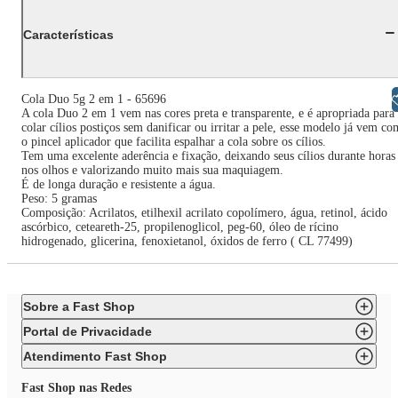
Características
Libras
Cola Duo 5g 2 em 1 - 65696
A cola Duo 2 em 1 vem nas cores preta e transparente, e é apropriada para
colar cílios postiços sem danificar ou irritar a pele, esse modelo já vem co
o pincel aplicador que facilita espalhar a cola sobre os cílios.
Tem uma excelente aderência e fixação, deixando seus cílios durante horas
nos olhos e valorizando muito mais sua maquiagem.
É de longa duração e resistente a água.
Peso: 5 gramas
Composição: Acrilatos, etilhexil acrilato copolímero, água, retinol, ácido
ascórbico, ceteareth-25, propilenoglicol, peg-60, óleo de rícino
hidrogenado, glicerina, fenoxietanol, óxidos de ferro ( CL 77499)
Sobre a Fast Shop
Portal de Privacidade
Atendimento Fast Shop
Fast Shop nas Redes