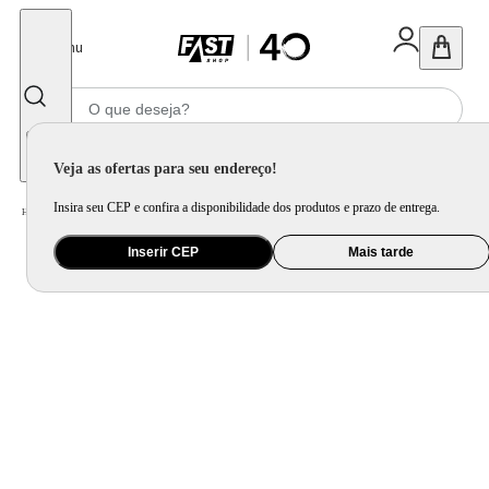
Fechar
Menu
Informe seu CEP
Veja as ofertas para seu endereço!
Insira seu CEP e confira a disponibilidade dos produtos e prazo de entrega.
Home
/
Saúde e Beleza
/
Maquiagem
/
Acessórios para Máquiagem
Inserir CEP
Mais tarde