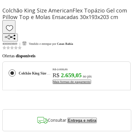
Colchão King Size AmericanFlex Topázio Gel com
Pillow Top e Molas Ensacadas 30x193x203 cm
4000069809
Vendido e entregue por
Casas Bahia
Ofertas
disponíveis
R$ 2.938,95
Colchão King Size AmericanFlex Topázio Gel com Pillow Top e Molas Ensacadas 30x193x203 cm
R$
2.659,05
no pix
Mais formas de pagamento
Consultar
Entrega e retira