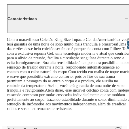
Características
Com o maravilhoso Colchão King Size Topázio Gel da AmericanFlex você
terá garantia de uma noite de sono muito mais tranquila e prazerosa!Uma
Libras
das razões desse belo colchão ser único é porque ele conta com Pillow Top
com a exclusiva espuma Gel, uma tecnologia moderna e atual que contribu
para o alivio da pressão, facilita a circulação sanguínea durante o sono e
evita formigamentos. Sua alta sensibilidade à temperatura possibilita maior
sensação de frescor durante a noite, respondendo automaticamente ao
contato com o calor natural do corpo.Com tecido em malha de toque maci
e suave que possibilita extremo conforto, pois os fios de sua trama
permitem a passagem do ar entre o corpo e o produto, ele auxilia no
controle da temperatura. Assim, você terá garantia de uma noite de sono
tranquila e revigorante.Além disso, esse incrível colchão conta com molejo
ensacado composto por molas ensacadas individualmente que se moldam
perfeitamente ao corpo, trazendo estabilidade durante o sono, diminuindo 
sensação de incômodos aos movimentos independentes, além de erradicar
ruídos e serem extremamente resistentes.