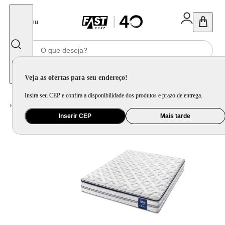
Fechar
Menu
Informe seu CEP
Veja as ofertas para seu endereço!
Insira seu CEP e confira a disponibilidade dos produtos e prazo de entrega.
Home
/
Móveis e Decoração
/
Móveis para Quarto
/
Colchão e Pillow Top
Inserir CEP
Mais tarde