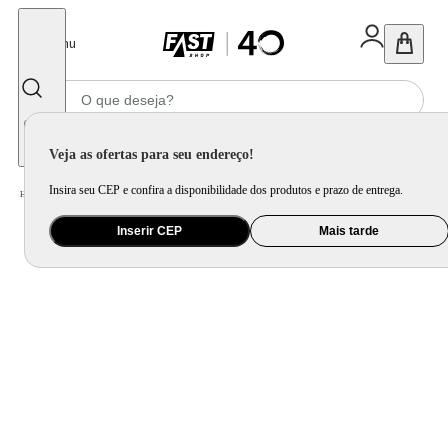
Fechar
Menu
Informe seu CEP
Veja as ofertas para seu endereço!
Insira seu CEP e confira a disponibilidade dos produtos e prazo de entrega.
Home
/
Móveis e Decoração
/
Móveis para Quarto
/
Colchão e Pillow Top
Inserir CEP
Mais tarde