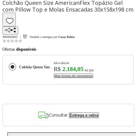
Colchão Queen Size AmericanFlex Topázio Gel
com Pillow Top e Molas Ensacadas 30x158x198 cm
4000069805
Vendido e entregue por
Casas Bahia
Ofertas
disponíveis
R$ 2.399,00
Colchão Queen Size AmericanFlex Topázio Gel com Pillow Top e Molas Ensacadas 30x158x198 cm
R$
2.184,05
no pix
Mais formas de pagamento
Consultar
Entrega e retira