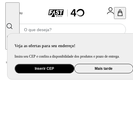
Fechar
Menu
Informe seu CEP
Veja as ofertas para seu endereço!
Insira seu CEP e confira a disponibilidade dos produtos e prazo de entrega.
Home
/
Móveis e Decoração
/
Decoração
/
Almofada
Inserir CEP
Mais tarde