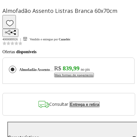
Almofadão Assento Listras Branca 60x70cm
4000089926
Vendido e entregue por
Cazachic
Ofertas
disponíveis
R$
839,99
no pix
Almofadão Assento Listras Branca 60x70cm
Mais formas de pagamento
Consultar
Entrega e retira