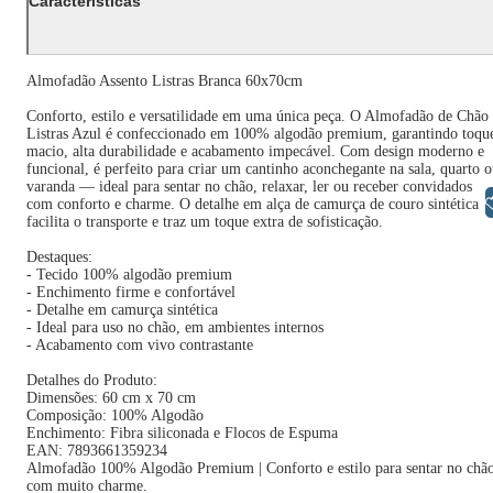
Características
Almofadão Assento Listras Branca 60x70cm
Conforto, estilo e versatilidade em uma única peça. O Almofadão de Chão
Listras Azul é confeccionado em 100% algodão premium, garantindo toqu
macio, alta durabilidade e acabamento impecável. Com design moderno e
funcional, é perfeito para criar um cantinho aconchegante na sala, quarto 
varanda — ideal para sentar no chão, relaxar, ler ou receber convidados
Libras
com conforto e charme. O detalhe em alça de camurça de couro sintética
facilita o transporte e traz um toque extra de sofisticação.
Destaques:
- Tecido 100% algodão premium
- Enchimento firme e confortável
- Detalhe em camurça sintética
- Ideal para uso no chão, em ambientes internos
- Acabamento com vivo contrastante
Detalhes do Produto:
Dimensões: 60 cm x 70 cm
Composição: 100% Algodão
Enchimento: Fibra siliconada e Flocos de Espuma
EAN: 7893661359234
Almofadão 100% Algodão Premium | Conforto e estilo para sentar no chã
com muito charme.